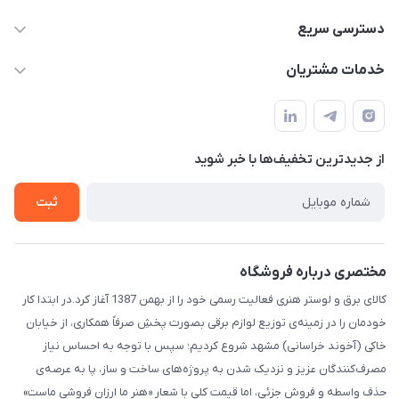
۰۵۱-۳۵۱۴۸۰۰۰
دسترسی سریع
info@IranHonari.Com
حساب کاربری
خدمات مشتریان
مشهد مقدس ـ بلوار محمدیه نبش محمدیه ۲۱
مجله فروشگاه
سامانه پیگیری مرسولات اداره پست
لیست محصولات
سوالات متداول
درباره ما
از جدید‌ترین تخفیف‌ها با‌ خبر شوید
قوانین و مقررات
تماس با ما
حریم خصوصی
ثبت
راهنما
مختصری درباره فروشگاه
کالای برق و لوستر هنری فعالیت رسمی خود را از بهمن 1387 آغاز کرد.در ابتدا کار
خودمان را در زمینه‌ی توزیع لوازم برقی بصورت پخشِ صرفاً همکاری، از خیابان
خاکی (آخوند خراسانی) مشهد شروع کردیم؛ سپس با توجه به احساس نیاز
مصرف‌کنندگان عزیز و نزدیک شدن به پروژه‌های ساخت و ساز، پا به عرصه‌ی
حذف واسطه و فروش جزئی، اما قیمت کلی با شعار «هنر ما ارزان فروشی ماست»