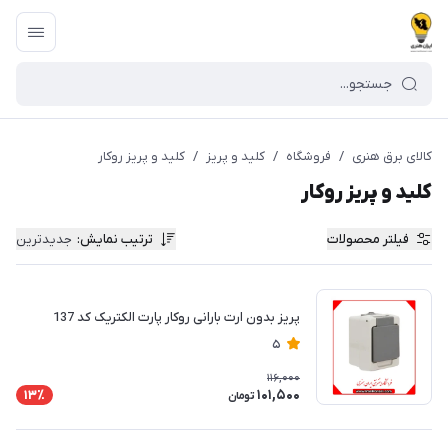
کالای برق هنری
/
فروشگاه
/
کلید و پریز
/
کلید و پریز روکار
کلید و پریز روکار
فیلتر محصولات
ترتیب نمایش
:
جدیدترین
پریز بدون ارت بارانی روکار پارت الکتریک کد 137
5
116,000
101,500
13٪
تومان