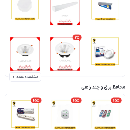
2٪
مشاهده همه
محافظ برق و چند راهی
15٪
15٪
15٪