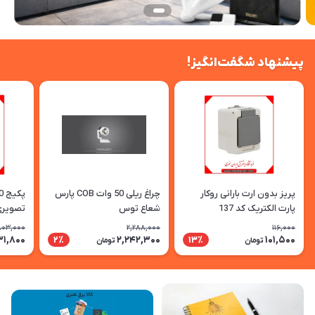
پیشنهاد شگفت‌انگیز!
پریز بدون ارت بارانی روکار
چراغ ریلی 50 وات COB پارس
پارت الکتریک کد 137
شعاع توس
حافظه SZ-7۲۷mb
803,000
2,288,000
116,000
31,800
2,242,300
101,500
2٪
13٪
تومان
تومان