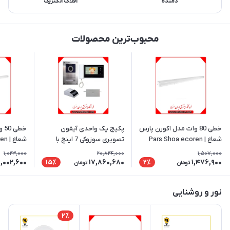
دمنده
افلاک الکتریک
محبوب‌ترین محصولات
خطی 80 وات مدل اکورن پارس
پکیج یک واحدی آیفون
شعاع | Pars Shoa ecoren
تصویری سوزوکی 7 اینچ با
شعاع | Pars Shoa ecoren
حافظه مدل SZ-727m
1,023,000
20,824,000
1,507,000
1,002,600
17,860,680
1,476,900
15٪
2٪
تومان
تومان
نور و روشنایی
2٪