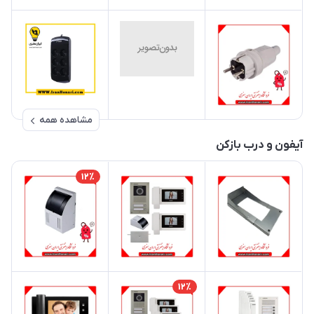
مشاهده همه
آیفون و درب بازکن
12٪
12٪