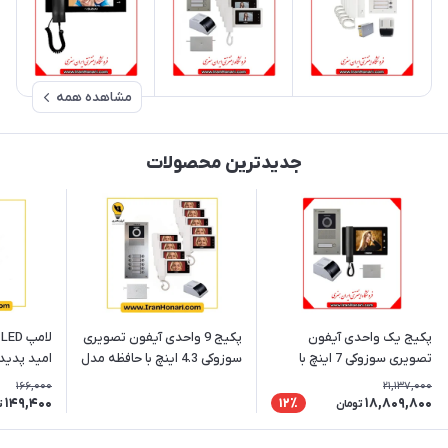
مشاهده همه
جدیدترین محصولات
پکیج یک واحدی آیفون
پکیج 9 واحدی آیفون تصویری
تصویری سوزوکی 7 اینچ با
سوزوکی 4.3 اینچ با حافظه مدل
امید پدید
حافظه SZ-727mb
SZ-415M
166,000
21,137,000
149,400
18,809,800
12٪
تومان
ت