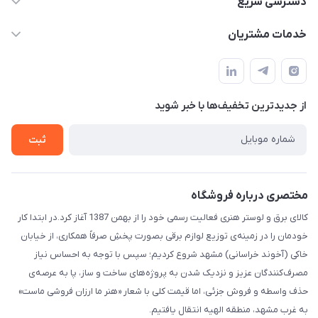
دسترسی سریع
info@IranHonari.Com
حساب کاربری
خدمات مشتریان
مشهد مقدس ـ بلوار محمدیه نبش محمدیه ۲۱
مجله فروشگاه
سامانه پیگیری مرسولات اداره پست
لیست محصولات
سوالات متداول
درباره ما
از جدید‌ترین تخفیف‌ها با‌ خبر شوید
قوانین و مقررات
تماس با ما
حریم خصوصی
ثبت
راهنما
مختصری درباره فروشگاه
کالای برق و لوستر هنری فعالیت رسمی خود را از بهمن 1387 آغاز کرد.در ابتدا کار
خودمان را در زمینه‌ی توزیع لوازم برقی بصورت پخشِ صرفاً همکاری، از خیابان
خاکی (آخوند خراسانی) مشهد شروع کردیم؛ سپس با توجه به احساس نیاز
مصرف‌کنندگان عزیز و نزدیک شدن به پروژه‌های ساخت و ساز، پا به عرصه‌ی
حذف واسطه و فروش جزئی، اما قیمت کلی با شعار «هنر ما ارزان فروشی ماست»
به غرب مشهد، منطقه الهیه انتقال یافتیم.