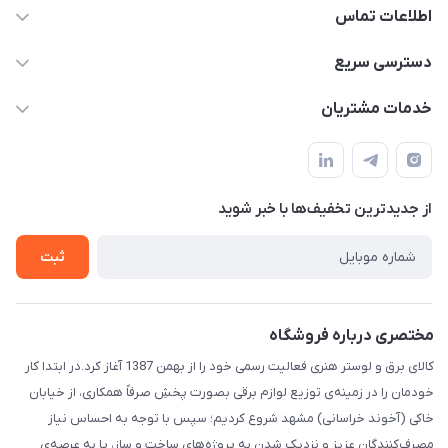
اطلاعات تماس
۰۵۱-۳۵۱۴۸۰۰۰
دسترسی سریع
info@IranHonari.Com
حساب کاربری
خدمات مشتریان
مشهد مقدس ـ بلوار محمدیه نبش محمدیه ۲۱
مجله فروشگاه
سامانه پیگیری مرسولات اداره پست
لیست محصولات
سوالات متداول
درباره ما
از جدید‌ترین تخفیف‌ها با‌ خبر شوید
قوانین و مقررات
تماس با ما
حریم خصوصی
ثبت
راهنما
مختصری درباره فروشگاه
کالای برق و لوستر هنری فعالیت رسمی خود را از بهمن 1387 آغاز کرد.در ابتدا کار
خودمان را در زمینه‌ی توزیع لوازم برقی بصورت پخشِ صرفاً همکاری، از خیابان
خاکی (آخوند خراسانی) مشهد شروع کردیم؛ سپس با توجه به احساس نیاز
مصرف‌کنندگان عزیز و نزدیک شدن به پروژه‌های ساخت و ساز، پا به عرصه‌ی