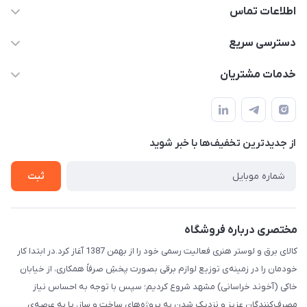
اطلاعات تماس
۰۵۱-۳۵۱۴۸۰۰۰
دسترسی سریع
info@IranHonari.Com
حساب کاربری
خدمات مشتریان
مشهد مقدس ـ بلوار محمدیه نبش محمدیه ۲۱
مجله فروشگاه
سامانه پیگیری مرسولات اداره پست
لیست محصولات
سوالات متداول
درباره ما
از جدید‌ترین تخفیف‌ها با‌ خبر شوید
قوانین و مقررات
تماس با ما
حریم خصوصی
ثبت
راهنما
مختصری درباره فروشگاه
کالای برق و لوستر هنری فعالیت رسمی خود را از بهمن 1387 آغاز کرد.در ابتدا کار
خودمان را در زمینه‌ی توزیع لوازم برقی بصورت پخشِ صرفاً همکاری، از خیابان
خاکی (آخوند خراسانی) مشهد شروع کردیم؛ سپس با توجه به احساس نیاز
مصرف‌کنندگان عزیز و نزدیک شدن به پروژه‌های ساخت و ساز، پا به عرصه‌ی