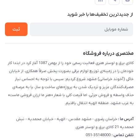
لیست محصولات
سوالات متداول
درباره ما
از جدید‌ترین تخفیف‌ها با‌ خبر شوید
قوانین و مقررات
تماس با ما
حریم خصوصی
ثبت
راهنما
مختصری درباره فروشگاه
کالای برق و لوستر هنری فعالیت رسمی خود را از بهمن 1387 آغاز کرد.در ابتدا کار
خودمان را در زمینه‌ی توزیع لوازم برقی بصورت پخشِ صرفاً همکاری، از خیابان
خاکی (آخوند خراسانی) مشهد شروع کردیم؛ سپس با توجه به احساس نیاز
مصرف‌کنندگان عزیز و نزدیک شدن به پروژه‌های ساخت و ساز، پا به عرصه‌ی
حذف واسطه و فروش جزئی، اما قیمت کلی با شعار «هنر ما ارزان فروشی ماست»
به غرب مشهد، منطقه الهیه انتقال یافتیم.
آدرس ما :
خراسان رضوی - مشهد مقدس - الهیه - خیابان محمدیه - نبش
محمدیه 21 کالای برق و لوستر هنری
تلفن تماس :
35148000-051