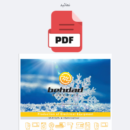
نمائید