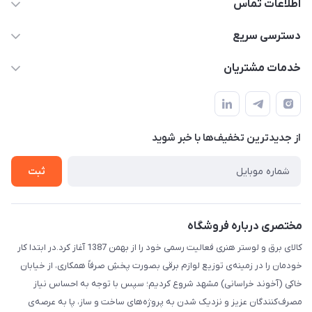
اطلاعات تماس
۰۵۱-۳۵۱۴۸۰۰۰
دسترسی سریع
info@IranHonari.Com
حساب کاربری
خدمات مشتریان
مشهد مقدس ـ بلوار محمدیه نبش محمدیه ۲۱
مجله فروشگاه
سامانه پیگیری مرسولات اداره پست
لیست محصولات
سوالات متداول
درباره ما
از جدید‌ترین تخفیف‌ها با‌ خبر شوید
قوانین و مقررات
تماس با ما
حریم خصوصی
ثبت
راهنما
مختصری درباره فروشگاه
کالای برق و لوستر هنری فعالیت رسمی خود را از بهمن 1387 آغاز کرد.در ابتدا کار
خودمان را در زمینه‌ی توزیع لوازم برقی بصورت پخشِ صرفاً همکاری، از خیابان
خاکی (آخوند خراسانی) مشهد شروع کردیم؛ سپس با توجه به احساس نیاز
مصرف‌کنندگان عزیز و نزدیک شدن به پروژه‌های ساخت و ساز، پا به عرصه‌ی