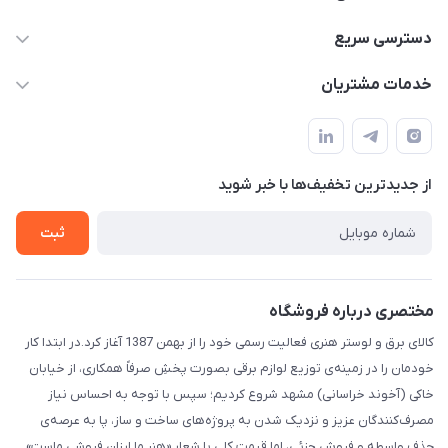
۰۵۱-۳۵۱۴۸۰۰۰
دسترسی سریع
info@IranHonari.Com
حساب کاربری
خدمات مشتریان
مشهد مقدس ـ بلوار محمدیه نبش محمدیه ۲۱
مجله فروشگاه
سامانه پیگیری مرسولات اداره پست
لیست محصولات
سوالات متداول
درباره ما
از جدید‌ترین تخفیف‌ها با‌ خبر شوید
قوانین و مقررات
تماس با ما
حریم خصوصی
ثبت
راهنما
مختصری درباره فروشگاه
کالای برق و لوستر هنری فعالیت رسمی خود را از بهمن 1387 آغاز کرد.در ابتدا کار
خودمان را در زمینه‌ی توزیع لوازم برقی بصورت پخشِ صرفاً همکاری، از خیابان
خاکی (آخوند خراسانی) مشهد شروع کردیم؛ سپس با توجه به احساس نیاز
مصرف‌کنندگان عزیز و نزدیک شدن به پروژه‌های ساخت و ساز، پا به عرصه‌ی
حذف واسطه و فروش جزئی، اما قیمت کلی با شعار «هنر ما ارزان فروشی ماست»