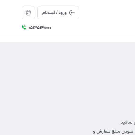
ورود / ثبت‌نام
05135148000
 نمودن مبلغ سفارش و