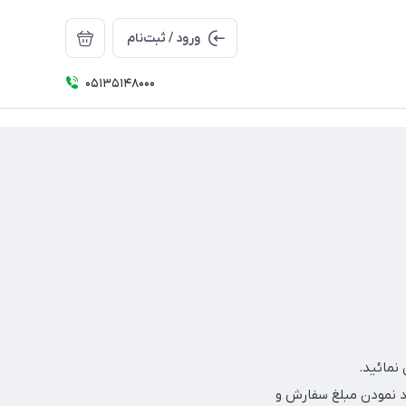
ورود / ثبت‌نام
05135148000
 نمودن مبلغ سفارش و