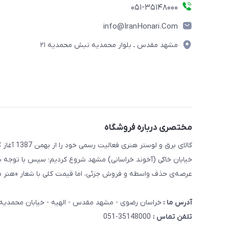
۰۵۱-۳۵۱۴۸۰۰۰
info@IranHonari.Com
مشهد مقدس ـ بلوار محمدیه نبش محمدیه ۲۱
مختصری درباره فروشگاه
کالای برق
خیابان خاکی (آخوند خراسانی) مشهد شروع کردیم؛ سپس با توجه ب
عرصه‌ی حذف واسطه و فروش جزئی، اما قیمت کلی با شعار «هنر ما
آدرس ما :
خراسان رضوی - مشهد مقدس - الهیه - خیابان محمدیه - نبش محمدیه 21 کا
تلفن تماس :
35148000-051