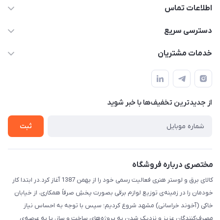
اطلاعات تماس
۰۵۱-۳۵۱۴۸۰۰۰
دسترسی سریع
info@IranHonari.Com
حساب کاربری
خدمات مشتریان
مشهد مقدس ـ بلوار محمدیه نبش محمدیه ۲۱
مجله فروشگاه
سامانه پیگیری مرسولات اداره پست
لیست محصولات
سوالات متداول
درباره ما
از جدید‌ترین تخفیف‌ها با‌ خبر شوید
قوانین و مقررات
تماس با ما
حریم خصوصی
ثبت
راهنما
مختصری درباره فروشگاه
کالای برق و لوستر هنری فعالیت رسمی خود را از بهمن 1387 آغاز کرد.در ابتدا کار
خودمان را در زمینه‌ی توزیع لوازم برقی بصورت پخشِ صرفاً همکاری، از خیابان
خاکی (آخوند خراسانی) مشهد شروع کردیم؛ سپس با توجه به احساس نیاز
مصرف‌کنندگان عزیز و نزدیک شدن به پروژه‌های ساخت و ساز، پا به عرصه‌ی