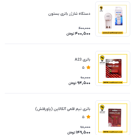
دستگاه شارژر باتری بستون
400,000
400,500
تومان
باتری A23
5
90,000
94,500
تومان
باتری نیم قلمی آلکالاین (پاورفلش)
5
98,000
149,500
تومان