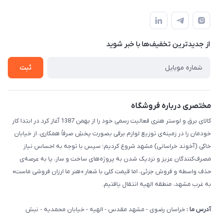
مشهد مقدس ـ بلوار محمدیه نبش محمدیه ۲۱
مجله فروشگاه
سامانه پیگیری مرسولات اداره پست
لیست محصولات
سوالات متداول
درباره ما
از جدید‌ترین تخفیف‌ها با‌ خبر شوید
قوانین و مقررات
تماس با ما
حریم خصوصی
ثبت
راهنما
مختصری درباره فروشگاه
کالای برق و لوستر هنری فعالیت رسمی خود را از بهمن 1387 آغاز کرد.در ابتدا کار
خودمان را در زمینه‌ی توزیع لوازم برقی بصورت پخشِ صرفاً همکاری، از خیابان
خاکی (آخوند خراسانی) مشهد شروع کردیم؛ سپس با توجه به احساس نیاز
مصرف‌کنندگان عزیز و نزدیک شدن به پروژه‌های ساخت و ساز، پا به عرصه‌ی
حذف واسطه و فروش جزئی، اما قیمت کلی با شعار «هنر ما ارزان فروشی ماست»
به غرب مشهد، منطقه الهیه انتقال یافتیم.
آدرس ما :
خراسان رضوی - مشهد مقدس - الهیه - خیابان محمدیه - نبش