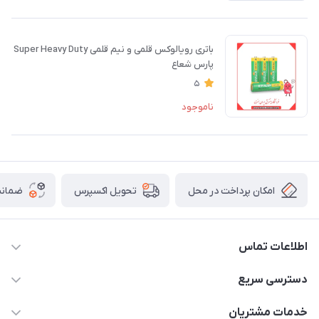
باتری رویالوکس قلمی و نیم قلمی Super Heavy Duty
پارس شعاع
5
ناموجود
امکان پرداخت در محل
ضمانت
تحویل اکسپرس
اطلاعات تماس
۰۵۱-۳۵۱۴۸۰۰۰
دسترسی سریع
info@IranHonari.Com
حساب کاربری
خدمات مشتریان