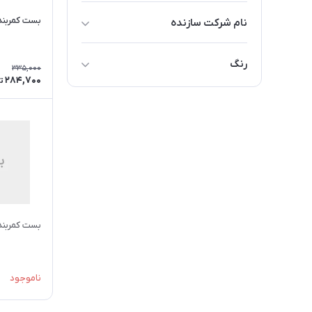
بست کمربندی
نام شرکت سازنده
فروزش
رنگ
335,000
284,700
ت
سفید
مشکی
بست کمربندی
ناموجود