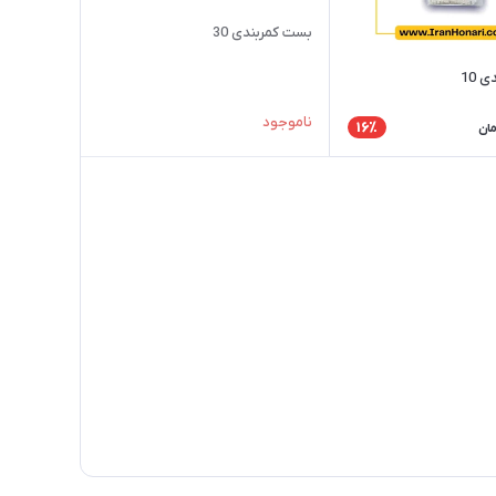
بست کمربندی 30
 10
ناموجود
16٪
مان