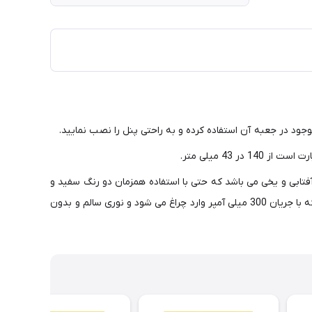
43 میلی متر.
 انتخاب رنگ مورد نیاز خود در محیط باز گذاشته است و این 3 رنگ نور شامل سفید ، آفتابی و یخی می باشد که حتی با استفاده همزمان دو رنگ سفید و
آفتابی ، رنگی شبیه به رنگ روز در محیط ایجاد می شود. توان این چراغ 8 وات می باشد و با این میزان توان شار نوری 500 لومن را ایجاد می کند که با جریان 300 میلی آمپر وارد چراغ می شود و نوری سالم و بدون