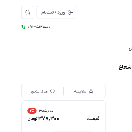
ورود / ثبت‌نام
05135148000
مقایسه
علاقه‌مندی
2٪
385,000
377,300
قیمت:
تومان