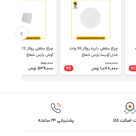
وات
چراغ سقفی دایره روکار 36 وات
چراغ سقفی روکار 12 وات مدل
مدل آویسا پارس شعاع
آوش پارس شعاع
550,000
1,100,000
539,000
1,078,000
2٪
2٪
2٪
تومان
تومان
اصالت کالا
پشتیبانی ۲۴ ساعته