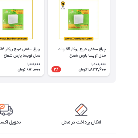
چراغ سقفی مربع روکار 65 وات
مدل آویسا پارس شعاع
مدل آویسا پارس شعاع
1,001,000
1,870,000
981,000
1,832,600
2٪
تومان
تومان
امکان پرداخت در محل
تحویل اکس