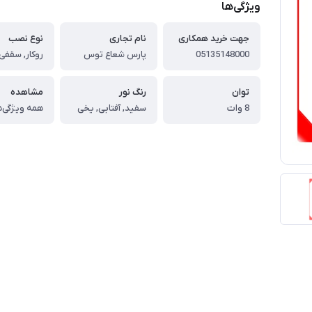
ویژگی‌ها
جهت خرید همکاری
نام تجاری
نوع نصب
05135148000
پارس شعاع توس
روکار, سقفی
توان
رنگ نور
مشاهده
8 وات
سفید, آفتابی, یخی
همه ویژگی‌ه