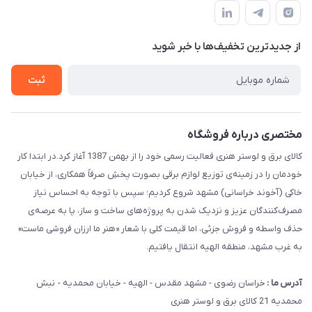
سامانه پیگیری مرسولات اداره پست
لیست محصولات
سوالات متداول
درباره ما
از جدید‌ترین تخفیف‌ها با‌ خبر شوید
قوانین و مقررات
تماس با ما
حریم خصوصی
ثبت
راهنما
مختصری درباره فروشگاه
کالای برق و لوستر هنری فعالیت رسمی خود را از بهمن 1387 آغاز کرد.در ابتدا کار
خودمان را در زمینه‌ی توزیع لوازم برقی بصورت پخشِ صرفاً همکاری، از خیابان
خاکی (آخوند خراسانی) مشهد شروع کردیم؛ سپس با توجه به احساس نیاز
مصرف‌کنندگان عزیز و نزدیک شدن به پروژه‌های ساخت و ساز، پا به عرصه‌ی
حذف واسطه و فروش جزئی، اما قیمت کلی با شعار «هنر ما ارزان فروشی ماست»
به غرب مشهد، منطقه الهیه انتقال یافتیم.
آدرس ما :
خراسان رضوی - مشهد مقدس - الهیه - خیابان محمدیه - نبش
محمدیه 21 کالای برق و لوستر هنری