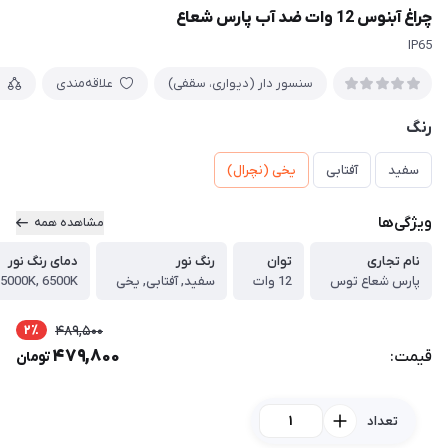
چراغ آبنوس 12 وات ضد آب پارس شعاع
IP65
سنسور دار (دیواری، سقفی)
علاقه‌مندی
م
رنگ
سفید
آفتابی
یخی (نچرال)
ویژگی‌ها
مشاهده همه
نام تجاری
توان
رنگ نور
دمای رنگ نور
پارس شعاع توس
12 وات
سفید, آفتابی, یخی
 5000K, 6500K
2٪
489,500
479,800
قیمت:
تومان
تعداد