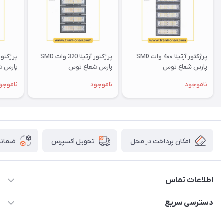
پرژکتور آرتینا 4۰۰ وات SMD
پرژکتور آرتینا 320 وات SMD
پارس شعاع توس
پارس شعاع توس
پارس ش
ناموجود
ناموجود
ناموجو
امکان پرداخت در محل
ضمانت
تحویل اکسپرس
اطلاعات تماس
۰۵۱-۳۵۱۴۸۰۰۰
دسترسی سریع
info@IranHonari.Com