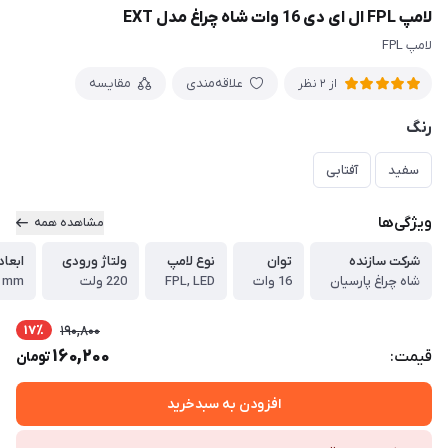
لامپ FPL ال ای دی 16 وات شاه چراغ مدل EXT
لامپ FPL
علاقه‌مندی
مقایسه
از 2 نظر
رنگ
سفید
آفتابی
ویژگی‌ها
مشاهده همه
شرکت سازنده
توان
نوع لامپ
ولتاژ ورودی
ابعاد
شاه چراغ پارسیان
16 وات
FPL, LED
220 ولت
4 mm
17٪
190,800
160,200
قیمت:
تومان
افزودن به سبدخرید