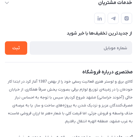
حساب کاربری
خدمات مشتریان
مشهد مقدس ـ بلوار محمدیه نبش محمدیه ۲۱
مجله فروشگاه
سامانه پیگیری مرسولات اداره پست
لیست محصولات
سوالات متداول
درباره ما
از جدید‌ترین تخفیف‌ها با‌ خبر شوید
قوانین و مقررات
تماس با ما
حریم خصوصی
ثبت
راهنما
مختصری درباره فروشگاه
کالای برق و لوستر هنری فعالیت رسمی خود را از بهمن 1387 آغاز کرد.در ابتدا کار
خودمان را در زمینه‌ی توزیع لوازم برقی بصورت پخشِ صرفاً همکاری، از خیابان
خاکی (آخوند خراسانی) مشهد شروع کردیم؛ سپس با توجه به احساس نیاز
مصرف‌کنندگان عزیز و نزدیک شدن به پروژه‌های ساخت و ساز، پا به عرصه‌ی
حذف واسطه و فروش جزئی، اما قیمت کلی با شعار «هنر ما ارزان فروشی ماست»
به غرب مشهد، منطقه الهیه انتقال یافتیم.