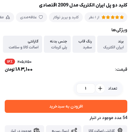
کلید دو پل ایران الکتریک مدل 2009 اقتصادی
کلید و پریز توکار
علاقه‌مندی
مق
از 1 نظر
ویژگی‌ها
برند
رنگ قاب
جنس بدنه
گارانتی
ایران الکتریک
سفید
پلی کربنات
اصالت کالا و سلامت
12٪
205,750
183,100
قیمت:
تومان
تعداد
افزودن به سبدخرید
54 عدد موجود در انبار
گارانتی اصالت کالا
ارسال سریع
موجود در انبار