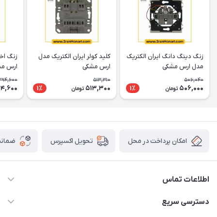
زنگ دینگ دانگ ایران الکتریک
کلید کولر ایران الکتریک مدل
زنگ اخب
مدل ارس مشکی
ارس مشکی
ارس م
394,600
513,310
506,040
4,600
513,300
506,000
1٪
1٪
تومان
تومان
امکان پرداخت در محل
ضمانت
تحویل اکسپرس
اطلاعات تماس
۰۵۱-۳۵۱۴۸۰۰۰
دسترسی سریع
info@IranHonari.Com