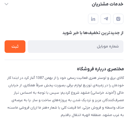
حساب کاربری
خدمات مشتریان
مشهد مقدس ـ بلوار محمدیه نبش محمدیه ۲۱
مجله فروشگاه
سامانه پیگیری مرسولات اداره پست
لیست محصولات
سوالات متداول
درباره ما
از جدید‌ترین تخفیف‌ها با‌ خبر شوید
قوانین و مقررات
تماس با ما
حریم خصوصی
ثبت
راهنما
مختصری درباره فروشگاه
کالای برق و لوستر هنری فعالیت رسمی خود را از بهمن 1387 آغاز کرد.در ابتدا کار
خودمان را در زمینه‌ی توزیع لوازم برقی بصورت پخشِ صرفاً همکاری، از خیابان
خاکی (آخوند خراسانی) مشهد شروع کردیم؛ سپس با توجه به احساس نیاز
مصرف‌کنندگان عزیز و نزدیک شدن به پروژه‌های ساخت و ساز، پا به عرصه‌ی
حذف واسطه و فروش جزئی، اما قیمت کلی با شعار «هنر ما ارزان فروشی ماست»
به غرب مشهد، منطقه الهیه انتقال یافتیم.