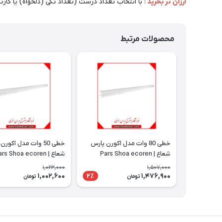
ارزان تر بخرید
: با انتخاب تعداد درست (تعداد تکی (دلخواه) یا کار
محصولات مرتبط
خطی 80 وات مدل اکورن پارس
شعاع | Pars Shoa ecoren
شعاع | Pars Shoa ecoren
1,023,000
1,507,000
1,002,600
1,476,900
2٪
تومان
تومان