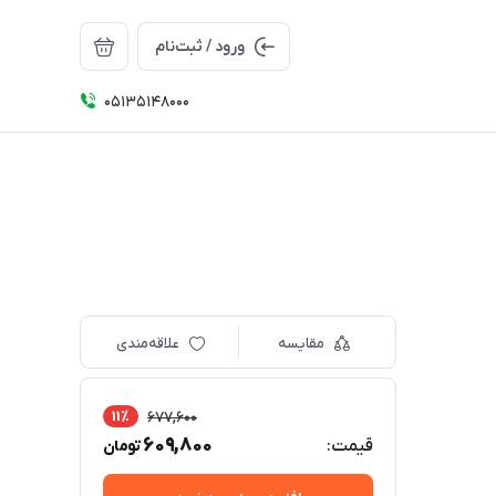
ورود / ثبت‌نام
05135148000
مقایسه
علاقه‌مندی
11٪
677,600
609,800
قیمت:
تومان