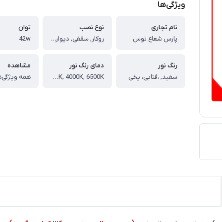
ویژگی‌ها
نام تجاری
نوع نصب
توان
پارس شعاع توس
روکار, سقفی, دیوارکوب, آویز
42w
رنگ نور
دمای رنگ نور
مشاهده
سفید, ،فتابی، یخی
3000K, 4000K, 6500K
همه ویژگی‌ه