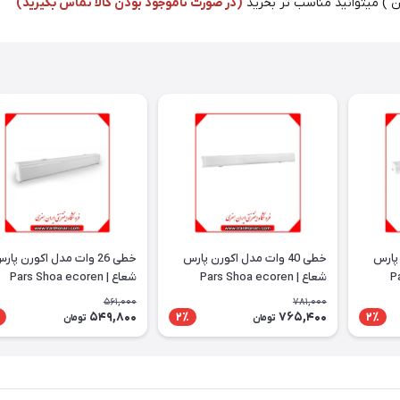
تن ) میتوانید مناسب تر بخرید
(در صورت ناموجود بودن کالا تماس بگیرید)
خطی 50 وات مدل اکورن پارس
خطی 40 وات مدل اکورن پارس
خطی 26 وات مدل اکو
شعاع | Pars Shoa ecoren
شعاع | Pars Shoa ecoren
561,000
781,000
549,800
765,400
2٪
2٪
تومان
تومان