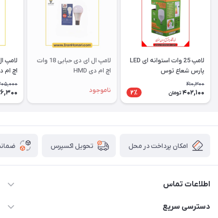
لامپ 25 وات استوانه ای LED
لامپ ال ای دی حبابی 18 وات
پارس شعاع توس
اچ ام دی HMD
اچ ام دی 
205,000
410,300
ناموجود
76,300
402,100
2٪
تومان
امکان پرداخت در محل
ضمانت
تحویل اکسپرس
اطلاعات تماس
۰۵۱-۳۵۱۴۸۰۰۰
دسترسی سریع