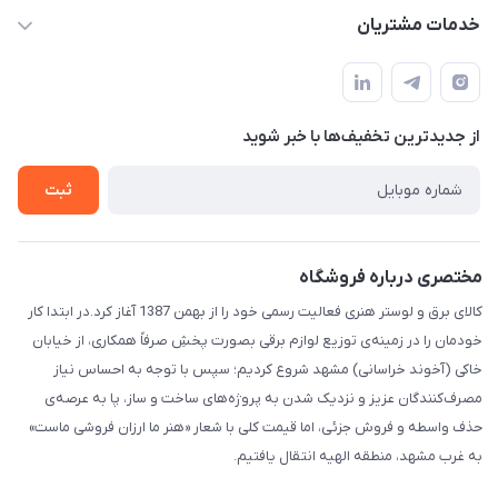
info@IranHonari.Com
حساب کاربری
خدمات مشتریان
مشهد مقدس ـ بلوار محمدیه نبش محمدیه ۲۱
مجله فروشگاه
سامانه پیگیری مرسولات اداره پست
لیست محصولات
سوالات متداول
درباره ما
از جدید‌ترین تخفیف‌ها با‌ خبر شوید
قوانین و مقررات
تماس با ما
حریم خصوصی
ثبت
راهنما
مختصری درباره فروشگاه
کالای برق و لوستر هنری فعالیت رسمی خود را از بهمن 1387 آغاز کرد.در ابتدا کار
خودمان را در زمینه‌ی توزیع لوازم برقی بصورت پخشِ صرفاً همکاری، از خیابان
خاکی (آخوند خراسانی) مشهد شروع کردیم؛ سپس با توجه به احساس نیاز
مصرف‌کنندگان عزیز و نزدیک شدن به پروژه‌های ساخت و ساز، پا به عرصه‌ی
حذف واسطه و فروش جزئی، اما قیمت کلی با شعار «هنر ما ارزان فروشی ماست»
به غرب مشهد، منطقه الهیه انتقال یافتیم.