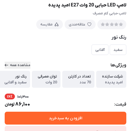
لامپ LED حبابی 20 وات E27 امید پدیده
لامپ حبابی کم مصرف
علاقه‌مندی
مقایسه
رنگ نور
سفید
آفتابی
ویژگی‌ها
مشاهده همه
شرکت سازنده
تعداد در کارتن
توان مصرفی
رنگ نور
امید پدیده
70 عدد
20 وات
سفید و آفتابی
16٪
101,300
86,100
قیمت:
تومان
افزودن به سبدخرید