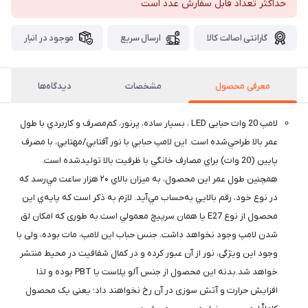
حداکثر تعداد قابل سفارش عدد است
گارانتی اصالت کالا
ارسال سریع
موجود در انبار
معرفی محصول
مشخصات
دیدگاه‌ها
لامپ 20 وات حبابی LED ، بسيار ساده، پرنور، کم‌مصرف و کاربردي با طول
عمر بالا طراحي‌شده است. اين لامپ حبابي با نور آفتابي/مهتابي، با مصرف
پايين (20 وات) براي مصارف خانگي با ظرفيت بالا توليدشده است.
همچنين طول عمر اين محصول، به ميزان بالاي ۲۰ هزار ساعت مي‌رسد که
در نوع خود، رقم بالايي به‌حساب مي‌آيد. لازم به ذکر است که پايه‌ي اين
محصول از نوع E27 يا همان سرپيچ معمولي است.به طوری که امکان لق
شدن لامپ وجود نخواهد داشت. جنس حباب این لامپ، مات بوده، ولی با
وجود این ویژگی، نور از آن عبور کرده و در کمال شفافیت در محیط منتشر
خواهد شد.بدنه این محصول از جنس آلو پلاست یا PBT بوده و لذا
افزایش حرارت و آتش سوزی در آن رخ نخواهند داد؛ یعنی یک محصول