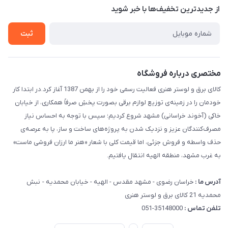
درباره ما
از جدید‌ترین تخفیف‌ها با‌ خبر شوید
قوانین و مقررات
تماس با ما
حریم خصوصی
ثبت
راهنما
مختصری درباره فروشگاه
کالای برق و لوستر هنری فعالیت رسمی خود را از بهمن 1387 آغاز کرد.در ابتدا کار
خودمان را در زمینه‌ی توزیع لوازم برقی بصورت پخشِ صرفاً همکاری، از خیابان
خاکی (آخوند خراسانی) مشهد شروع کردیم؛ سپس با توجه به احساس نیاز
مصرف‌کنندگان عزیز و نزدیک شدن به پروژه‌های ساخت و ساز، پا به عرصه‌ی
حذف واسطه و فروش جزئی، اما قیمت کلی با شعار «هنر ما ارزان فروشی ماست»
به غرب مشهد، منطقه الهیه انتقال یافتیم.
آدرس ما :
خراسان رضوی - مشهد مقدس - الهیه - خیابان محمدیه - نبش
محمدیه 21 کالای برق و لوستر هنری
تلفن تماس :
35148000-051