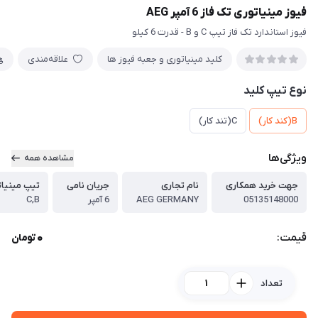
فیوز مینیاتوری تک فاز 6 آمپر AEG
فیوز استاندارد تک فاز تیپ C و B - قدرت 6 کیلو
کلید مینیاتوری و جعبه فیوز ها
علاقه‌مندی
نوع تیپ کلید
B(کند کار)
C(تند کار)
ویژگی‌ها
مشاهده همه
جهت خرید همکاری
نام تجاری
جریان نامی
تیپ مینیا
05135148000
AEG GERMANY
6 آمپر
C,B
0
قیمت:
تومان
تعداد