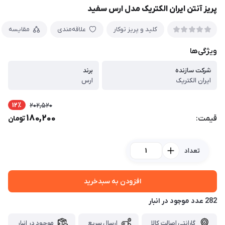
پریز آنتن ایران الکتریک مدل ارس سفید
کلید و پریز توکار
علاقه‌مندی
مقایسه
ویژگی‌ها
شرکت سازنده
برند
ایران الکتریک
ارس
12٪
202,520
180,200
قیمت:
تومان
تعداد
افزودن به سبدخرید
282 عدد موجود در انبار
گارانتی اصالت کالا
ارسال سریع
موجود در انبار