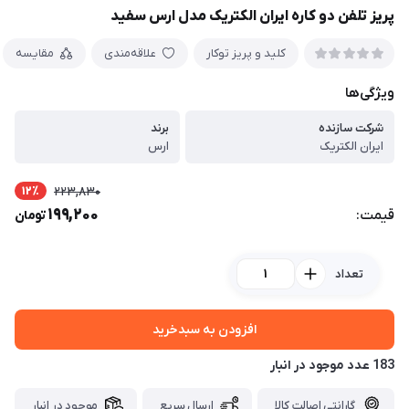
پریز تلفن دو کاره ایران الکتریک مدل ارس سفید
کلید و پریز توکار
علاقه‌مندی
مقایسه
ویژگی‌ها
شرکت سازنده
برند
ایران الکتریک
ارس
12٪
223,830
199,200
قیمت:
تومان
تعداد
افزودن به سبدخرید
183 عدد موجود در انبار
گارانتی اصالت کالا
ارسال سریع
موجود در انبار