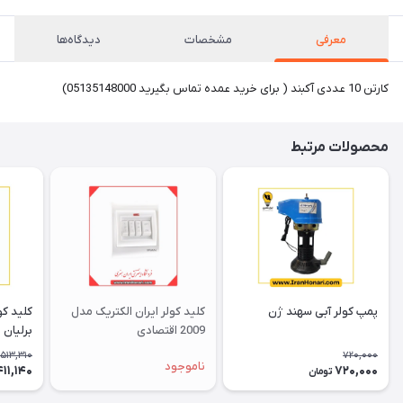
معرفی
مشخصات
دیدگاه‌ها
کارتن 10 عددی آکبند ( برای خرید عمده تماس بگیرید 05135148000)
محصولات مرتبط
پمپ کولر آبی سهند ژن
کلید کولر ایران الکتریک مدل
کلید کو
2009 اقتصادی
برلیان 
513,310
720,000
ناموجود
411,140
720,000
تومان