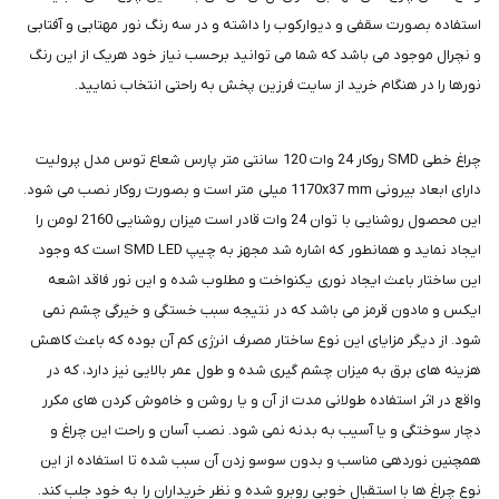
استفاده بصورت سقفی و دیوارکوب را داشته و در سه رنگ نور مهتابی و آفتابی
و نچرال موجود می باشد که شما می توانید برحسب نیاز خود هریک از این رنگ
نورها را در هنگام خرید از سایت فرزین پخش به راحتی انتخاب نمایید.
چراغ خطی SMD روکار 24 وات 120 سانتی متر پارس شعاع توس مدل پرولیت
دارای ابعاد بیرونی 1170x37 mm میلی متر است و بصورت روکار نصب می شود.
این محصول روشنایی با توان 24 وات قادر است میزان روشنایی 2160 لومن را
ایجاد نماید و همانطور که اشاره شد مجهز به چیپ SMD LED است که وجود
این ساختار باعث ایجاد نوری یکنواخت و مطلوب شده و این نور فاقد اشعه
ایکس و مادون قرمز می باشد که در نتیجه سبب خستگی و خیرگی چشم نمی
شود. از دیگر مزایای این نوع ساختار مصرف انرژی کم آن بوده که باعث کاهش
هزینه های برق به میزان چشم گیری شده و طول عمر بالایی نیز دارد، که در
واقع در اثر استفاده طولانی مدت از آن و یا روشن و خاموش کردن های مکرر
دچار سوختگی و یا آسیب به بدنه نمی شود. نصب آسان و راحت این چراغ و
همچنین نوردهی مناسب و بدون سوسو زدن آن سبب شده تا استفاده از این
نوع چراغ ها با استقبال خوبی روبرو شده و نظر خریداران را به خود جلب کند.