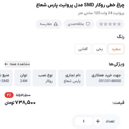
چراغ خطی روکار SMD مدل پرولیت پارس شعاع
پرولیت 24 وات 120 سانتی متر
علاقه‌مندی
مقایسه
رنگ
سفید
یخی
آفتابی
ویژگی‌ها
مشاهده همه
جهت خرید همکاری
نام تجاری
نوع نصب
توان
منبع ن
05135148000
پارس شعاع
روکار
24W
D SMD
2٪
753,500
738,500
قیمت:
تومان
تعداد