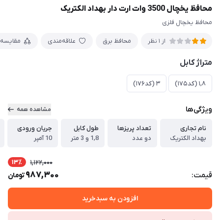
محافظ یخچال 3500 وات ارت دار بهداد الکتریک
محافظ یخچال فلزی
محافظ برق
علاقه‌مندی
مقایسه
از 1 نظر
متراژ کابل
1,8 (کد175)
3 (کد176)
ویژگی‌ها
مشاهده همه
نام تجاری
تعداد پریزها
طول کابل
جریان ورودی
بهداد الکتریک
دو عدد
1,8 و 3 متر
10 آمپر
13٪
1,122,000
987,300
قیمت:
تومان
افزودن به سبدخرید