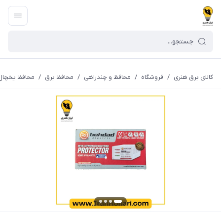
کالای برق هنری
/
فروشگاه
/
محافظ و چندراهی
/
محافظ برق
/
محافظ یخچال 3500 وات ارت دار بهداد الکت