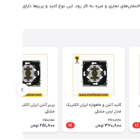
ان‌های تجاری و غیره به کار رود. این نوع کلید و پریزها دارای
کلید آنتن و ماهواره ایران الکتریک
پریز آنتن ایران الکتریک مدل ارس
مدل ارس مشکی
مشکی
251,850
370,890
251,800
370,800
1٪
1٪
1٪
تومان
تومان