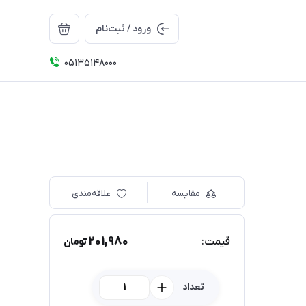
ورود / ثبت‌نام
05135148000
مقایسه
علاقه‌مندی
201,980
قیمت:
تومان
تعداد