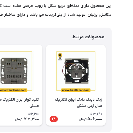
این محصول دارای بدنه‌ای مربع شکل با رویه مربعی ساده است که س
مکانیزم برلیان، تولید شده از پلی‌کربنات می باشد و دارای ساختار
محصولات مرتبط
زنگ دینگ دانگ ایران الکتریک
کلید کولر ایران الکتریک 
مدل ارس مشکی
مشکی
513,310
506,040
513,300
506,000
1٪
تومان
تومان