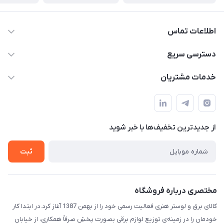
اطلاعات تماس
۰۵۱-۳۵۱۴۸۰۰۰
دسترسی سریع
info@IranHonari.Com
حساب کاربری
خدمات مشتریان
مشهد مقدس ـ بلوار محمدیه نبش محمدیه ۲۱
مجله فروشگاه
سامانه پیگیری مرسولات اداره پست
لیست محصولات
سوالات متداول
درباره ما
از جدید‌ترین تخفیف‌ها با‌ خبر شوید
قوانین و مقررات
تماس با ما
حریم خصوصی
ثبت
راهنما
مختصری درباره فروشگاه
کالای برق و لوستر هنری فعالیت رسمی خود را از بهمن 1387 آغاز کرد.در ابتدا کار
خودمان را در زمینه‌ی توزیع لوازم برقی بصورت پخشِ صرفاً همکاری، از خیابان