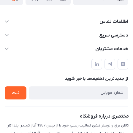
اطلاعات تماس
۰۵۱-۳۵۱۴۸۰۰۰
دسترسی سریع
info@IranHonari.Com
حساب کاربری
خدمات مشتریان
مشهد مقدس ـ بلوار محمدیه نبش محمدیه ۲۱
مجله فروشگاه
سامانه پیگیری مرسولات اداره پست
لیست محصولات
سوالات متداول
درباره ما
از جدید‌ترین تخفیف‌ها با‌ خبر شوید
قوانین و مقررات
تماس با ما
حریم خصوصی
ثبت
راهنما
مختصری درباره فروشگاه
کالای برق و لوستر هنری فعالیت رسمی خود را از بهمن 1387 آغاز کرد.در ابتدا کار