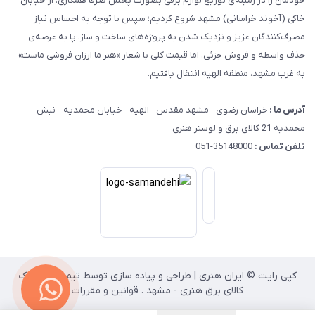
خودمان را در زمینه‌ی توزیع لوازم برقی بصورت پخشِ صرفاً همکاری، از خیابان
خاکی (آخوند خراسانی) مشهد شروع کردیم؛ سپس با توجه به احساس نیاز
مصرف‌کنندگان عزیز و نزدیک شدن به پروژه‌های ساخت و ساز، پا به عرصه‌ی
حذف واسطه و فروش جزئی، اما قیمت کلی با شعار «هنر ما ارزان فروشی ماست»
به غرب مشهد، منطقه الهیه انتقال یافتیم.
آدرس ما :
خراسان رضوی - مشهد مقدس - الهیه - خیابان محمدیه - نبش
محمدیه 21 کالای برق و لوستر هنری
تلفن تماس :
35148000-051
کپی رایت © ایران هنری | طراحی و پیاده سازی توسط تیم انفورماتیک
کالای برق هنری - مشهد . قوانین و مقررات