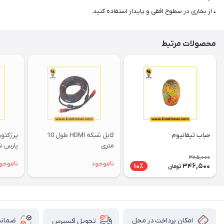
• از بخاری در سطوح افقی و پایدار استفاده کنید.
محصولات مرتبط
حباب تیفانیوم
کابل شبکه HDMI طول 10
متری
پارس ش
385,000
ناموجود
ناموجو
346,500
10٪
تومان
امکان پرداخت در محل
ضمانت
تحویل اکسپرس