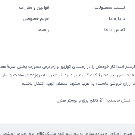
لیست محصولات
قوانین و مقررات
درباره ما
حریم خصوصی
تماس با ما
راهنما
 و لوستر هنری فعالیت رسمی خود را از بهمن 1387 آغاز کرد.در ابتدا کار خودمان را در زمینه‌ی توزیع لوازم برقی بصورت پخشِ صرفاً
ه احساس نیاز مصرف‌کنندگان عزیز و نزدیک شدن به پروژه‌های ساخت و ساز، پ
 ارزان فروشی ماست» به غرب مشهد، منطقه الهیه انتقال یافتیم.
لای برق و لوستر هنری
 هنری | طراحی و پیاده سازی توسط تیم انفورماتیک کالای برق هنری - مشهد . 