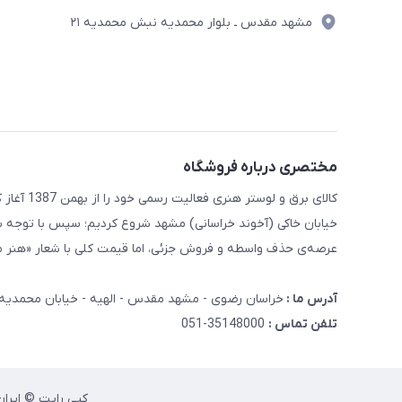
مشهد مقدس ـ بلوار محمدیه نبش محمدیه ۲۱
مختصری درباره فروشگاه
کالای برق
خیابان خاکی (آخوند خراسانی) مشهد شروع کردیم؛ سپس با توجه ب
عرصه‌ی حذف واسطه و فروش جزئی، اما قیمت کلی با شعار «هنر ما
آدرس ما :
خراسان رضوی - مشهد مقدس - الهیه - خیابان محمدیه - نبش محمدیه 21 کا
تلفن تماس :
35148000-051
کپی رایت © ایران