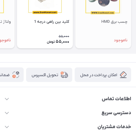
چسب برق HMD
کلید بین راهی درجه 1
ولتاژ 
55,000
ناموجود
ناموجو
55,000
تومان
امکان پرداخت در محل
ضمانت
تحویل اکسپرس
اطلاعات تماس
۰۵۱-۳۵۱۴۸۰۰۰
دسترسی سریع
info@IranHonari.Com
حساب کاربری
خدمات مشتریان
مشهد مقدس ـ بلوار محمدیه نبش محمدیه ۲۱
مجله فروشگاه