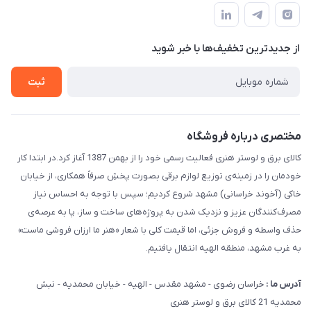
سامانه پیگیری مرسولات اداره پست
لیست محصولات
سوالات متداول
درباره ما
از جدید‌ترین تخفیف‌ها با‌ خبر شوید
قوانین و مقررات
تماس با ما
حریم خصوصی
ثبت
راهنما
مختصری درباره فروشگاه
کالای برق و لوستر هنری فعالیت رسمی خود را از بهمن 1387 آغاز کرد.در ابتدا کار
خودمان را در زمینه‌ی توزیع لوازم برقی بصورت پخشِ صرفاً همکاری، از خیابان
خاکی (آخوند خراسانی) مشهد شروع کردیم؛ سپس با توجه به احساس نیاز
مصرف‌کنندگان عزیز و نزدیک شدن به پروژه‌های ساخت و ساز، پا به عرصه‌ی
حذف واسطه و فروش جزئی، اما قیمت کلی با شعار «هنر ما ارزان فروشی ماست»
به غرب مشهد، منطقه الهیه انتقال یافتیم.
آدرس ما :
خراسان رضوی - مشهد مقدس - الهیه - خیابان محمدیه - نبش
محمدیه 21 کالای برق و لوستر هنری