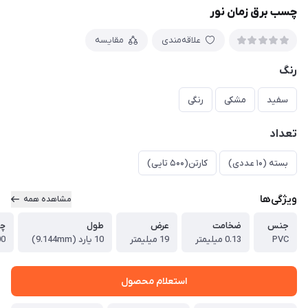
چسب برق زمان نور
علاقه‌مندی
مقایسه
رنگ
سفید
مشکی
رنگی
تعداد
بسته (10 عددی)
کارتن(۵۰۰ تایی)
ویژگی‌ها
مشاهده همه
جنس
ضخامت
عرض
طول
چس
PVC
0.13 میلیمتر
19 میلیمتر
10 یارد (9.144mm)
mm/g
استعلام محصول