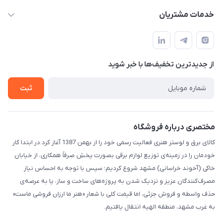
info@IranHonari.Com
حساب کاربری
خدمات مشتریان
مشهد مقدس ـ بلوار محمدیه نبش محمدیه ۲۱
مجله فروشگاه
سامانه پیگیری مرسولات اداره پست
لیست محصولات
سوالات متداول
درباره ما
از جدید‌ترین تخفیف‌ها با‌ خبر شوید
قوانین و مقررات
تماس با ما
حریم خصوصی
ثبت
راهنما
مختصری درباره فروشگاه
کالای برق و لوستر هنری فعالیت رسمی خود را از بهمن 1387 آغاز کرد.در ابتدا کار
خودمان را در زمینه‌ی توزیع لوازم برقی بصورت پخشِ صرفاً همکاری، از خیابان
خاکی (آخوند خراسانی) مشهد شروع کردیم؛ سپس با توجه به احساس نیاز
مصرف‌کنندگان عزیز و نزدیک شدن به پروژه‌های ساخت و ساز، پا به عرصه‌ی
حذف واسطه و فروش جزئی، اما قیمت کلی با شعار «هنر ما ارزان فروشی ماست»
به غرب مشهد، منطقه الهیه انتقال یافتیم.