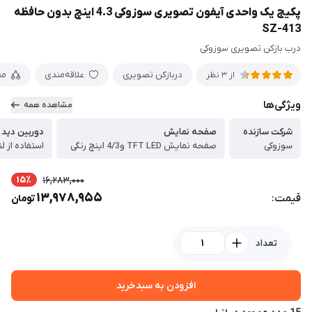
پکیج یک واحدی آیفون تصویری سوزوکی 4.3 اینچ بدون حافظه
SZ-413
درب بازکن تصویری سوزوکی
دربازکن تصویری
علاقه‌مندی
مق
از 3 نظر
ویژگی‌ها
مشاهده همه
شرکت سازنده
صفحه نمایش
دوربین دید
سوزوکی
صفحه نمایش TFT LED و4/3 اینچ رنگی
استفاده از لنز ژاپنی و
15٪
16,283,000
13,978,955
قیمت:
تومان
تعداد
افزودن به سبدخرید