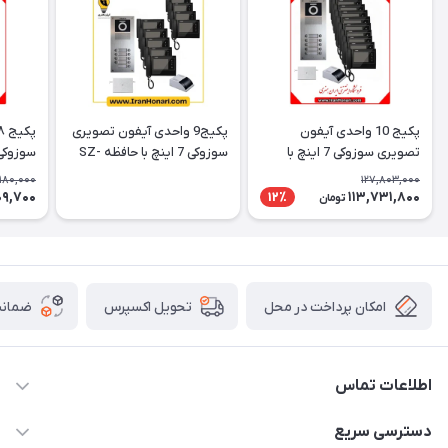
پکیج 10 واحدی آیفون
پکیج9 واحدی آیفون تصویری
تصویری سوزوکی 7 اینچ با
سوزوکی 7 اینچ با حافظه SZ-
حافظه SZ-7۲۷mb
7۲۷mb
7۲۷mb
,180,000
127,803,000
09,700
113,731,800
12٪
تومان
امکان پرداخت در محل
ضمانت
تحویل اکسپرس
اطلاعات تماس
۰۵۱-۳۵۱۴۸۰۰۰
دسترسی سریع