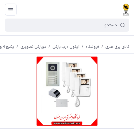
کالای برق هنری
/
فروشگاه
/
آیفون درب بازکن
/
دربازکن تصویری
/
پکیج 4 واحدی آیفون تصویری سوزوکی 4.3 اینچ بدون حافظه SZ-413