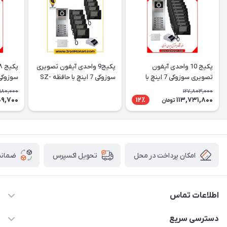
پکیج 10 واحدی آیفون
پکیج9 واحدی آیفون تصویری
تصویری سوزوکی 7 اینچ با
سوزوکی 7 اینچ با حافظه SZ-
حافظه SZ-7۲۷mb
7۲۷mb
7۲۷mb
,180,000
127,803,000
09,700
113,731,800
12٪
تومان
امکان پرداخت در محل
ضمانت
تحویل اکسپرس
اطلاعات تماس
۰۵۱-۳۵۱۴۸۰۰۰
دسترسی سریع