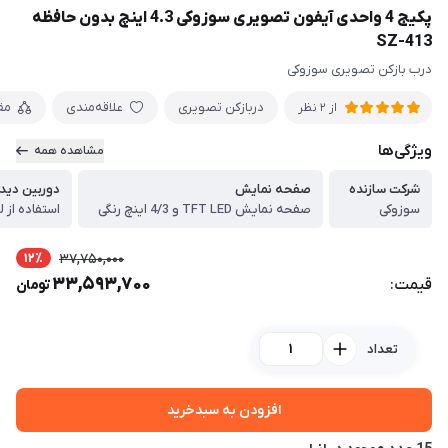
پکیج 4 واحدی آیفون تصویری سوزوکی 4.3 اینچ بدون حافظه
SZ-413
درب بازکن تصویری سوزوکی
دربازکن تصویری
علاقه‌مندی
مق
از 2 نظر
ویژگی‌ها
مشاهده همه
شرکت سازنده
صفحه نمایش
دوربین دید
سوزوکی
صفحه نمایش TFT LED و 4/3 اینچ رنگی
استفاده از لنز ژاپنی 
12٪
37,750,000
33,593,700
قیمت:
تومان
تعداد
افزودن به سبدخرید