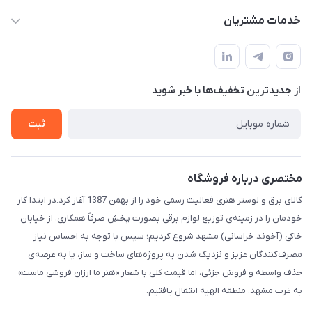
info@IranHonari.Com
حساب کاربری
خدمات مشتریان
مشهد مقدس ـ بلوار محمدیه نبش محمدیه ۲۱
مجله فروشگاه
سامانه پیگیری مرسولات اداره پست
لیست محصولات
سوالات متداول
درباره ما
از جدید‌ترین تخفیف‌ها با‌ خبر شوید
قوانین و مقررات
تماس با ما
حریم خصوصی
ثبت
راهنما
مختصری درباره فروشگاه
کالای برق و لوستر هنری فعالیت رسمی خود را از بهمن 1387 آغاز کرد.در ابتدا کار
خودمان را در زمینه‌ی توزیع لوازم برقی بصورت پخشِ صرفاً همکاری، از خیابان
خاکی (آخوند خراسانی) مشهد شروع کردیم؛ سپس با توجه به احساس نیاز
مصرف‌کنندگان عزیز و نزدیک شدن به پروژه‌های ساخت و ساز، پا به عرصه‌ی
حذف واسطه و فروش جزئی، اما قیمت کلی با شعار «هنر ما ارزان فروشی ماست»
به غرب مشهد، منطقه الهیه انتقال یافتیم.