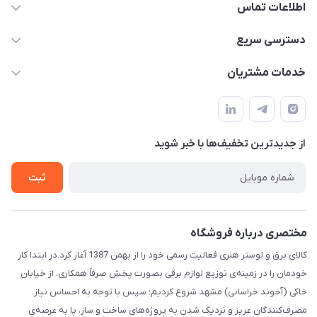
اطلاعات تماس
۰۵۱-۳۵۱۴۸۰۰۰
دسترسی سریع
info@IranHonari.Com
حساب کاربری
خدمات مشتریان
مشهد مقدس ـ بلوار محمدیه نبش محمدیه ۲۱
مجله فروشگاه
سامانه پیگیری مرسولات اداره پست
لیست محصولات
سوالات متداول
درباره ما
از جدید‌ترین تخفیف‌ها با‌ خبر شوید
قوانین و مقررات
تماس با ما
حریم خصوصی
ثبت
راهنما
مختصری درباره فروشگاه
کالای برق و لوستر هنری فعالیت رسمی خود را از بهمن 1387 آغاز کرد.در ابتدا کار
خودمان را در زمینه‌ی توزیع لوازم برقی بصورت پخشِ صرفاً همکاری، از خیابان
خاکی (آخوند خراسانی) مشهد شروع کردیم؛ سپس با توجه به احساس نیاز
مصرف‌کنندگان عزیز و نزدیک شدن به پروژه‌های ساخت و ساز، پا به عرصه‌ی