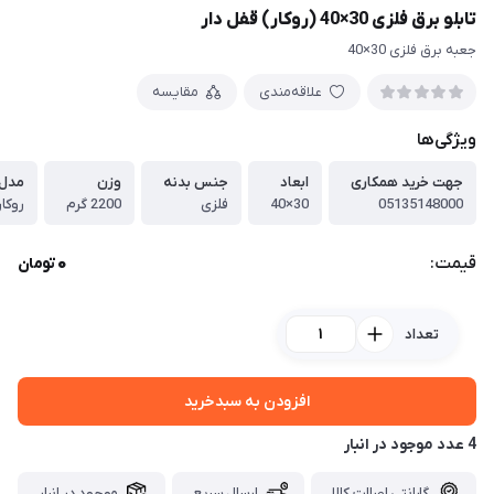
تابلو برق فلزی 30×40 (روکار) قفل دار
جعبه برق فلزی 30×40
علاقه‌مندی
مقایسه
ویژگی‌ها
جهت خرید همکاری
ابعاد
جنس بدنه
وزن
مدل
05135148000
30×40
فلزی
2200 گرم
روکار
0
قیمت:
تومان
تعداد
افزودن به سبدخرید
4 عدد موجود در انبار
گارانتی اصالت کالا
ارسال سریع
موجود در انبار