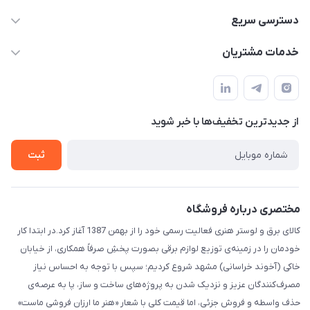
۰۵۱-۳۵۱۴۸۰۰۰
دسترسی سریع
info@IranHonari.Com
حساب کاربری
خدمات مشتریان
مشهد مقدس ـ بلوار محمدیه نبش محمدیه ۲۱
مجله فروشگاه
سامانه پیگیری مرسولات اداره پست
لیست محصولات
سوالات متداول
درباره ما
از جدید‌ترین تخفیف‌ها با‌ خبر شوید
قوانین و مقررات
تماس با ما
حریم خصوصی
ثبت
راهنما
مختصری درباره فروشگاه
کالای برق و لوستر هنری فعالیت رسمی خود را از بهمن 1387 آغاز کرد.در ابتدا کار
خودمان را در زمینه‌ی توزیع لوازم برقی بصورت پخشِ صرفاً همکاری، از خیابان
خاکی (آخوند خراسانی) مشهد شروع کردیم؛ سپس با توجه به احساس نیاز
مصرف‌کنندگان عزیز و نزدیک شدن به پروژه‌های ساخت و ساز، پا به عرصه‌ی
حذف واسطه و فروش جزئی، اما قیمت کلی با شعار «هنر ما ارزان فروشی ماست»