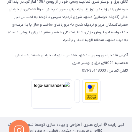
کالای برق و لوستر هنری فعالیت رسمی خود را از بهمن 1387 آغاز کرد.در ابتدا کار
خودمان را در زمینه‌ی توزیع لوازم برقی بصورت پخشِ صرفاً همکاری، از خیابان
خاکی (آخوند خراسانی) مشهد شروع کردیم؛ سپس با توجه به احساس نیاز
مصرف‌کنندگان عزیز و نزدیک شدن به پروژه‌های ساخت و ساز، پا به عرصه‌ی
حذف واسطه و فروش جزئی، اما قیمت کلی با شعار «هنر ما ارزان فروشی ماست»
به غرب مشهد، منطقه الهیه انتقال یافتیم.
آدرس ما :
خراسان رضوی - مشهد مقدس - الهیه - خیابان محمدیه - نبش
محمدیه 21 کالای برق و لوستر هنری
تلفن تماس :
35148000-051
کپی رایت © ایران هنری | طراحی و پیاده سازی توسط تیم انفورماتیک
کالای برق هنری - مشهد . قوانین و مقررات