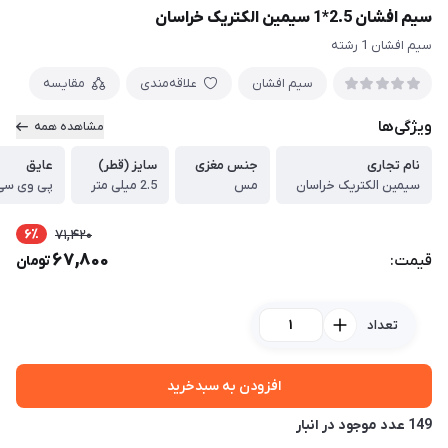
سیم افشان 2.5*1 سیمین الکتریک خراسان
سیم افشان 1 رشته
سیم افشان
علاقه‌مندی
مقایسه
ویژگی‌ها
مشاهده همه
نام تجاری
جنس مغزی
سایز (قطر)
عایق
سیمین الکتریک خراسان
مس
2.5 میلی متر
پی وی سی 
6٪
71,420
67,800
قیمت:
تومان
تعداد
افزودن به سبدخرید
149 عدد موجود در انبار