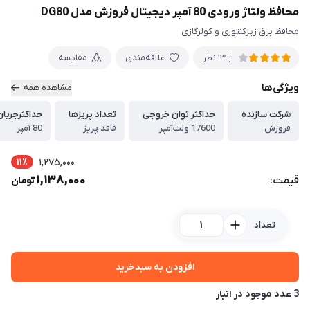
محافظ ولتاژ ورودی 80 آمپر دیجیتال فروزش مدل DG80
محافظ برق زیرکنتوری و کولرگازی
علاقه‌مندی
مقایسه
از 13 نظر
ویژگی‌ها
مشاهده همه
شرکت سازنده
حداکثر توان خروجی
تعداد پریزها
حداکثرجریا
فروزش
17600 ولت‌آمپر
فاقد پریز
80 آمپر
11٪
1,275,000
1,138,000
قیمت:
تومان
تعداد
افزودن به سبدخرید
3 عدد موجود در انبار