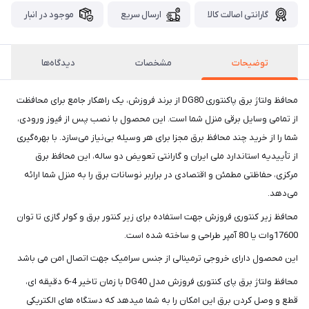
گارانتی اصالت کالا
ارسال سریع
موجود در انبار
توضیحات
مشخصات
دیدگاه‌ها
محافظ ولتاژ برق پاکنتوری DG80 از برند فروزش، یک راهکار جامع برای محافظت
از تمامی وسایل برقی منزل شما است. این محصول با نصب پس از فیوز ورودی،
شما را از خرید چند محافظ برق مجزا برای هر وسیله بی‌نیاز می‌سازد. با بهره‌گیری
از تأییدیه استاندارد ملی ایران و گارانتی تعویض دو ساله، این محافظ برق
مرکزی، حفاظتی مطمئن و اقتصادی در براربر نوسانات برق را به منزل شما ارائه
می‌دهد.
محافظ زیر کنتوری فروزش جهت استفاده برای زیر کنتور برق و کولر گازی تا توان
17600وات یا 80 آمپر طراحی و ساخته شده است.
این محصول دارای خروجی ترمینالی از جنس سرامیک جهت اتصال امن می باشد
محافظ ولتاژ برق پای کنتوری فروزش مدل DG40 با زمان تاخیر 4-6 دقیقه ای،
قطع و وصل کردن برق این امکان را به شما میدهد که دستگاه های الکتریکی