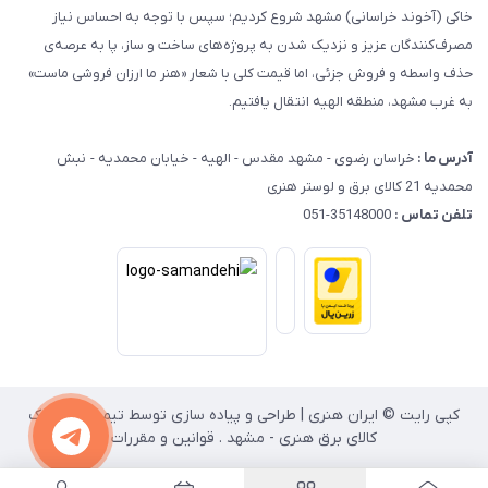
خاکی (آخوند خراسانی) مشهد شروع کردیم؛ سپس با توجه به احساس نیاز
مصرف‌کنندگان عزیز و نزدیک شدن به پروژه‌های ساخت و ساز، پا به عرصه‌ی
حذف واسطه و فروش جزئی، اما قیمت کلی با شعار «هنر ما ارزان فروشی ماست»
به غرب مشهد، منطقه الهیه انتقال یافتیم.
آدرس ما :
خراسان رضوی - مشهد مقدس - الهیه - خیابان محمدیه - نبش
محمدیه 21 کالای برق و لوستر هنری
تلفن تماس :
35148000-051
کپی رایت © ایران هنری | طراحی و پیاده سازی توسط تیم انفورماتیک
کالای برق هنری - مشهد . قوانین و مقررات