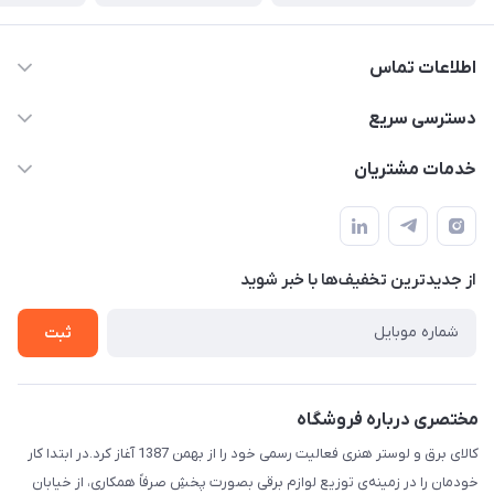
اطلاعات تماس
۰۵۱-۳۵۱۴۸۰۰۰
دسترسی سریع
info@IranHonari.Com
حساب کاربری
خدمات مشتریان
مشهد مقدس ـ بلوار محمدیه نبش محمدیه ۲۱
مجله فروشگاه
سامانه پیگیری مرسولات اداره پست
لیست محصولات
سوالات متداول
درباره ما
از جدید‌ترین تخفیف‌ها با‌ خبر شوید
قوانین و مقررات
تماس با ما
حریم خصوصی
ثبت
راهنما
مختصری درباره فروشگاه
کالای برق و لوستر هنری فعالیت رسمی خود را از بهمن 1387 آغاز کرد.در ابتدا کار
خودمان را در زمینه‌ی توزیع لوازم برقی بصورت پخشِ صرفاً همکاری، از خیابان