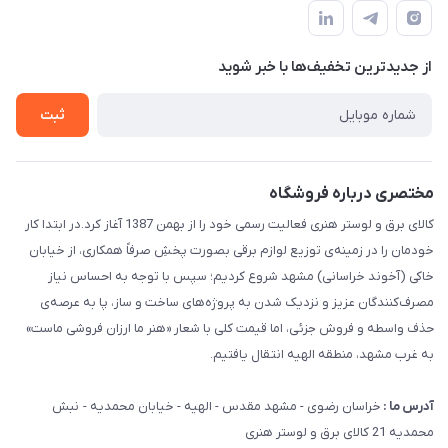
سامانه پیگیری مرسولات اداره پست
لیست محصولات
سوالات متداول
درباره ما
از جدید‌ترین تخفیف‌ها با‌ خبر شوید
قوانین و مقررات
تماس با ما
حریم خصوصی
ثبت
راهنما
مختصری درباره فروشگاه
کالای برق و لوستر هنری فعالیت رسمی خود را از بهمن 1387 آغاز کرد.در ابتدا کار
خودمان را در زمینه‌ی توزیع لوازم برقی بصورت پخشِ صرفاً همکاری، از خیابان
خاکی (آخوند خراسانی) مشهد شروع کردیم؛ سپس با توجه به احساس نیاز
مصرف‌کنندگان عزیز و نزدیک شدن به پروژه‌های ساخت و ساز، پا به عرصه‌ی
حذف واسطه و فروش جزئی، اما قیمت کلی با شعار «هنر ما ارزان فروشی ماست»
به غرب مشهد، منطقه الهیه انتقال یافتیم.
آدرس ما :
خراسان رضوی - مشهد مقدس - الهیه - خیابان محمدیه - نبش
محمدیه 21 کالای برق و لوستر هنری