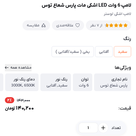
لامپ 6 وات LED اشکی مات پارس شعاع توس
لامپ اشکی لوستر
علاقه‌مندی
مقایسه
از 7 نظر
رنگ
سفید
آفتابی
یخی ( سفید/آفتابی )
ویژگی‌ها
مشاهده همه
نام تجاری
توان
رنگ نور
دمای رنگ نور
پارس شعاع توس
6 وات
سفید, آفتابی
3000K, 6500K
2٪
143,000
140,200
قیمت:
تومان
تعداد