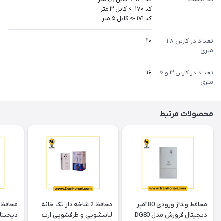
کد 170 -> کابل 3 متر
کد 171 -> کابل 5 متر
تعداد در کارتن 1.8
20
متری
تعداد در کارتن 3 و 5
16
متری
محصولات مرتبط
محافظ ولتاژ ورودی 80 آمپر
محافظ 2 شاخه دار تک خانه
دیجیتال فروزش مدل DG80
لباسشویی و ظرفشویی ارت
دیجیتال