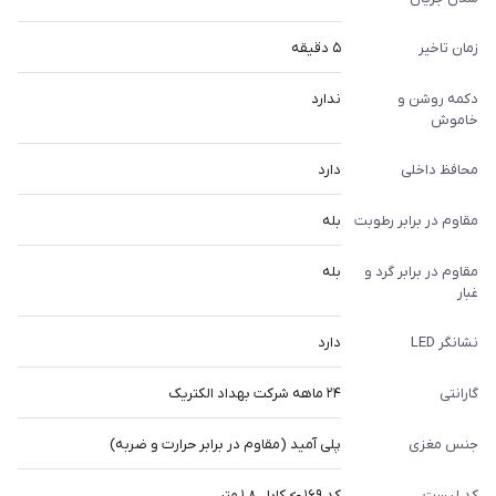
زمان تاخیر
5 دقیقه
دکمه روشن و
ندارد
خاموش
محافظ داخلی
دارد
مقاوم در برابر رطوبت
بله
مقاوم در برابر گرد و
بله
غبار
نشانگر LED
دارد
گارانتی
24 ماهه شرکت بهداد الکتریک
جنس مغزی
پلی آمید (مقاوم در برابر حرارت و ضربه)
کد لیست
کد 169 -> کابل 1,8 متر