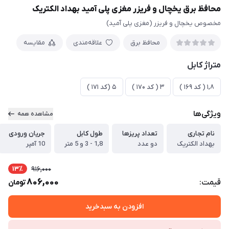
محافظ برق یخچال و فریزر مغزی پلی آمید بهداد الکتریک
مخصوص یخچال و فریزر (مغزی پلی آمید)
محافظ برق
علاقه‌مندی
مقایسه
متراژ کابل
1,8 ( کد 169 )
3 ( کد 170 )
5 (کد 171 )
ویژگی‌ها
مشاهده همه
نام تجاری
تعداد پریزها
طول کابل
جریان ورودی
بهداد الکتریک
دو عدد
1,8 - 3 و 5 متر
10 آمپر
13٪
916,000
806,000
قیمت:
تومان
افزودن به سبدخرید