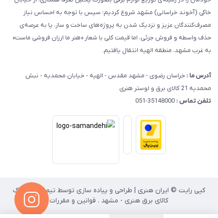
خاکی (آخوند خراسانی) مشهد شروع کردیم؛ سپس با توجه به احساس نیاز
مصرف‌کنندگان عزیز و نزدیک شدن به پروژه‌های ساخت و ساز، پا به عرصه‌ی
حذف واسطه و فروش جزئی، اما قیمت کلی با شعار «هنر ما ارزان فروشی ماست»
به غرب مشهد، منطقه الهیه انتقال یافتیم.
آدرس ما :
خراسان رضوی - مشهد مقدس - الهیه - خیابان محمدیه - نبش
محمدیه 21 کالای برق و لوستر هنری
تلفن تماس :
35148000-051
کپی رایت © ایران هنری | طراحی و پیاده سازی توسط تیم انفورماتیک
کالای برق هنری - مشهد . قوانین و مقررات