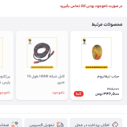
در صورت ناموجود بودن کالا تماس بگیرید
محصولات مرتبط
حباب تیفانیوم
کابل شبکه HDMI طول 10
متری
پارس ش
385,000
ناموجود
ناموجو
346,500
10٪
تومان
امکان پرداخت در محل
ضمانت
تحویل اکسپرس