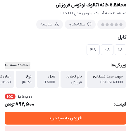
محافظ 6 خانه آنالوگ لوتوس فروزش
محافظ 6 خانه آنالوگ لوتوس مدل LT600D
علاقه‌مندی
مقایسه
کابل
4.8
2.8
1.8
ویژگی‌ها
مشاهده همه
جهت خرید همکاری
نام تجاری
مدل
نوع
زمان تا
05135148000
فروزش
LT600D
تک فاز
60 ثانیه
15٪
1,050,000
892,500
قیمت:
تومان
افزودن به سبدخرید