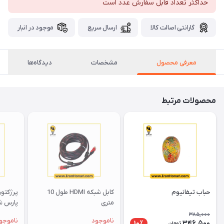
حداکثر تعداد قابل سفارش عدد است
گارانتی اصالت کالا
ارسال سریع
موجود در انبار
معرفی محصول
مشخصات
دیدگاه‌ها
محصولات مرتبط
حباب تیفانیوم
کابل شبکه HDMI طول 10
متری
پارس ش
385,000
ناموجود
ناموجو
346,500
10٪
تومان