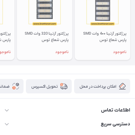
پرژکتور آرتینا 4۰۰ وات SMD
پرژکتور آرتینا 320 وات SMD
پارس شعاع توس
پارس شعاع توس
پارس ش
ناموجود
ناموجود
ناموجو
امکان پرداخت در محل
ضمانت
تحویل اکسپرس
اطلاعات تماس
۰۵۱-۳۵۱۴۸۰۰۰
دسترسی سریع
info@IranHonari.Com