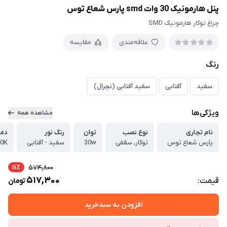
پنل هارمونیک 30 وات smd پارس شعاع توس
چراغ توکار هارمونیک SMD
علاقه‌مندی
مقایسه
رنگ
سفید
آفتابی
سفید آفتابی (نچرال)
ویژگی‌ها
مشاهده همه
نام تجاری
نوع نصب
توان
رنگ نور
دما
پارس شعاع توس
توکار, سقفی
30w
سفید - آفتابی
00K
11٪
574,800
517,300
قیمت:
تومان
افزودن به سبدخرید