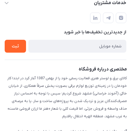
حساب کاربری
خدمات مشتریان
مشهد مقدس ـ بلوار محمدیه نبش محمدیه ۲۱
مجله فروشگاه
سامانه پیگیری مرسولات اداره پست
لیست محصولات
سوالات متداول
درباره ما
از جدید‌ترین تخفیف‌ها با‌ خبر شوید
قوانین و مقررات
تماس با ما
حریم خصوصی
ثبت
راهنما
مختصری درباره فروشگاه
کالای برق و لوستر هنری فعالیت رسمی خود را از بهمن 1387 آغاز کرد.در ابتدا کار
خودمان را در زمینه‌ی توزیع لوازم برقی بصورت پخشِ صرفاً همکاری، از خیابان
خاکی (آخوند خراسانی) مشهد شروع کردیم؛ سپس با توجه به احساس نیاز
مصرف‌کنندگان عزیز و نزدیک شدن به پروژه‌های ساخت و ساز، پا به عرصه‌ی
حذف واسطه و فروش جزئی، اما قیمت کلی با شعار «هنر ما ارزان فروشی ماست»
به غرب مشهد، منطقه الهیه انتقال یافتیم.