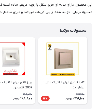
این محصول دارای بدنه ای مربع شکل با رویه مربعی ساده است که سا
مکانیزم برلیان ، تولید شده از پلی کربنات میباشد و دارای ساختا
محصولات مرتبط
کلید تبدیل ایران الکتریک مدل
پریز آنتن ایران الکتریک 
برلیان بژ
2009 اقتصادی
189,720
263,110
168,800
234,100
12٪
تومان
تومان