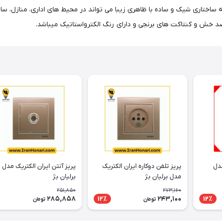
ختاری شیک و ساده با ظاهری زیبا می تواند در محیط های اداری، منازل، ساختم
ر ضد خش و کنتاکت های برنجی و دارای رنگ الکترواستاتیک میباشد.
مدل
پریز تلفن دوکاره ایران الکتریک
پریز آنتن ایران الکتریک مدل
مدل برلیان بژ
برلیان بژ
251,850
273,160
285,858
243,100
12٪
12٪
تومان
تومان