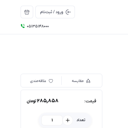
ورود / ثبت‌نام
05135148000
مقایسه
علاقه‌مندی
285,858
قیمت:
تومان
تعداد