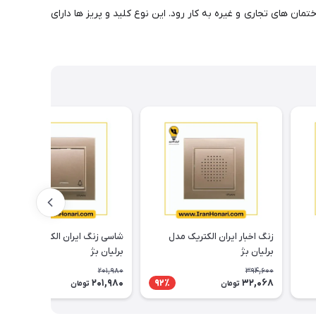
ان های تجاری و غیره به کار رود. این نوع کلید و پریز ها دارای
زنگ اخبار ایران الکتریک مدل
شاسی زنگ ایران الکتریک مدل
برلیان بژ
برلیان بژ
201,980
394,600
201,980
32,068
92٪
تومان
تومان