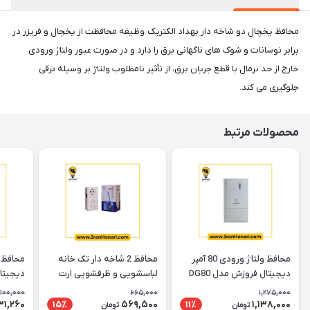
محافظ یخچال دو شاخه دار بهداد الکتریک وظیفه محافظت از یخچال و فریزر در
برابر نوسانات و شوک های ناگهانی برق را دارد و در صورت عبور ولتاژ ورودی
خارج از حد نرمال با قطع جریان برق، از تأثیر نامطلوب ولتاژ بر وسیله برقی
جلوگیری می کند.
محصولات مرتبط
محافظ ولتاژ ورودی 80 آمپر
محافظ 2 شاخه دار تک خانه
دیجیتال فروزش مدل DG80
لباسشویی و ظرفشویی ارت
دیجیتال
دار فروزش
,100,000
665,000
1,275,000
31,260
569,500
1,138,000
15٪
11٪
تومان
تومان