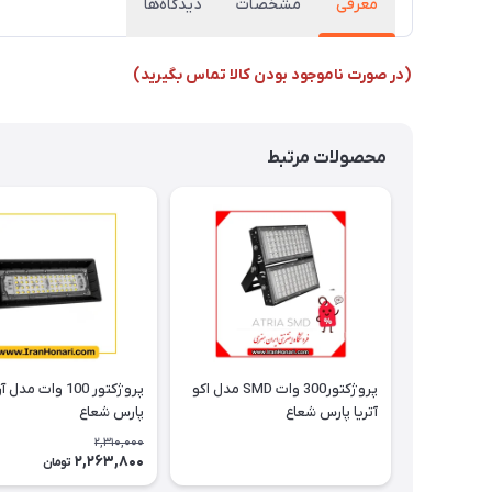
معرفی
مشخصات
دیدگاه‌ها
(در صورت ناموجود بودن کالا تماس بگیرید)
محصولات مرتبط
پروژکتور300 وات SMD مدل اکو
پروژکتور 100 وات 
آتریا پارس شعاع
پارس شعاع
2,310,000
2,263,800
تومان