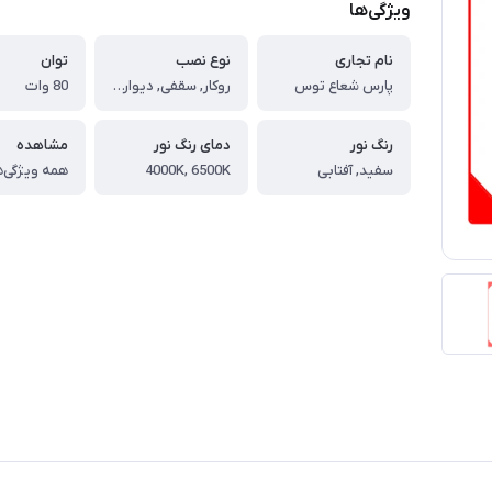
ویژگی‌ها
نام تجاری
نوع نصب
توان
پارس شعاع توس
روکار, سقفی, دیوارکوب, آویز
80 وات
رنگ نور
دمای رنگ نور
مشاهده
سفید, آفتابی
4000K, 6500K
همه ویژگی‌ه