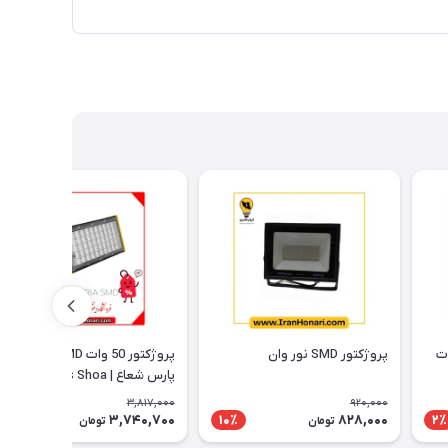
میس واید 100وات
پروژکتور SMD نور وان
پروژکتور 50 وات SMD مدل آتریا
پارس شعاع | Pars Shoa
3,817,000
920,000
3,740,700
828,000
2٪
10٪
2٪
تومان
تومان