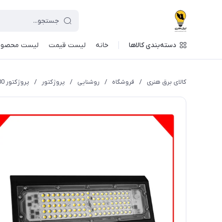
دسته‌بندی کالاها
خانه
لیست قیمت
لیست محصول
کالای برق هنری
/
فروشگاه
/
روشنایی
/
پروژکتور
/
پروژکتور 80 وات SMD مدل آرشیدا پارس شعاع | Pars Shoa