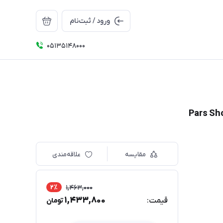
ورود / ثبت‌نام
05135148000
مقایسه
علاقه‌مندی
2٪
1,463,000
1,433,800
قیمت:
تومان