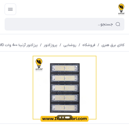
کالای برق هنری
/
فروشگاه
/
روشنایی
/
پروژکتور
/
پرژکتور آرتینا 4۰۰ وات SMD پارس شعاع توس