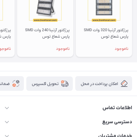
پرژکتور آرتینا 320 وات SMD
پرژکتور آرتینا 240 وات SMD
پارس شعاع توس
پارس شعاع توس
پارس ش
ناموجود
ناموجود
ناموجو
امکان پرداخت در محل
ضمانت
تحویل اکسپرس
اطلاعات تماس
۰۵۱-۳۵۱۴۸۰۰۰
دسترسی سریع
info@IranHonari.Com
حساب کاربری
خدمات مشتریان