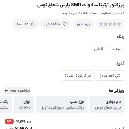
پرژکتور آرتینا 4۰۰ وات SMD پارس شعاع توس
محصول سفارشی است لطفا تماس بگیرید
پروژکتور
علاقه‌مندی
مقایسه
رنگ
سفید
آفتابی
کنید
تکی (هر عدد)
هر کارتن (2 عدد)
ویژگی‌ها
مشاهده همه
نام تجاری
نوع نصب
توان
رنگ نو
پارس شعاع توس
روکار, سقفی, دیوارکوب, آویز
80Wx5
سفید, 
7٪
3,146,000