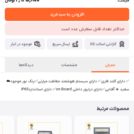
2,925,800
قیمت:
تومان
افزودن به سبدخرید
حداکثر تعداد قابل سفارش عدد است
گارانتی اصالت کالا
ارسال سریع
موجود در انبار
معرفی
مشخصات
دیدگاه‌ها
✅ دارای گلند فلزی✅ دارای سیستم هوشمند حفاظت حرارتی✅رنگ نور موجود☁️
سفید ☀️ آفتابی✅دارای درایور داخلی on Board✅ دارای استانداردIP65
محصولات مرتبط