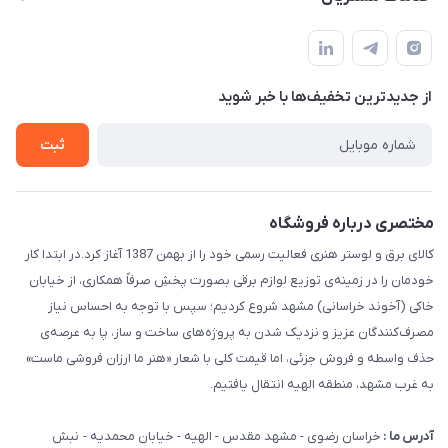
مشهد مقدس ـ بلوار محمدیه نبش محمدیه ۲۱
مجله فروشگاه
سامانه پیگیری مرسولات اداره پست
لیست محصولات
سوالات متداول
درباره ما
از جدید‌ترین تخفیف‌ها با‌ خبر شوید
قوانین و مقررات
تماس با ما
حریم خصوصی
ثبت
راهنما
مختصری درباره فروشگاه
کالای برق و لوستر هنری فعالیت رسمی خود را از بهمن 1387 آغاز کرد.در ابتدا کار
خودمان را در زمینه‌ی توزیع لوازم برقی بصورت پخشِ صرفاً همکاری، از خیابان
خاکی (آخوند خراسانی) مشهد شروع کردیم؛ سپس با توجه به احساس نیاز
مصرف‌کنندگان عزیز و نزدیک شدن به پروژه‌های ساخت و ساز، پا به عرصه‌ی
حذف واسطه و فروش جزئی، اما قیمت کلی با شعار «هنر ما ارزان فروشی ماست»
به غرب مشهد، منطقه الهیه انتقال یافتیم.
آدرس ما :
خراسان رضوی - مشهد مقدس - الهیه - خیابان محمدیه - نبش