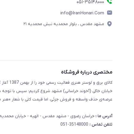
۰۵۱-۳۵۱۴۸۰۰۰
info@IranHonari.Com
مشهد مقدس ـ بلوار محمدیه نبش محمدیه ۲۱
مختصری درباره فروشگاه
کالای برق
خیابان خاکی (آخوند خراسانی) مشهد شروع کردیم؛ سپس با توجه ب
عرصه‌ی حذف واسطه و فروش جزئی، اما قیمت کلی با شعار «هنر ما
آدرس ما :
خراسان رضوی - مشهد مقدس - الهیه - خیابان محمدیه - نبش محمدیه 21 کا
تلفن تماس :
35148000-051