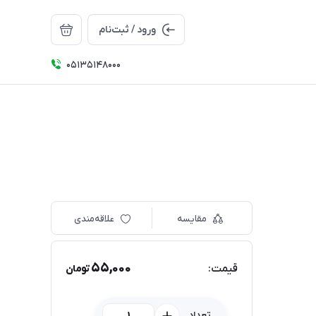
ورود / ثبت‌نام
05135148000
مقایسه
علاقه‌مندی
55,000
قیمت:
تومان
تعداد