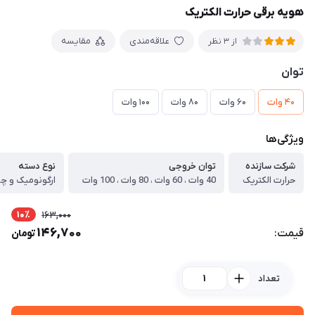
هویه برقی حرارت الکتریک
علاقه‌مندی
مقایسه
از 3 نظر
توان
40 وات
60 وات
80 وات
100 وات
ویژگی‌ها
شرکت سازنده
توان خروجی
نوع دسته
حرارت الکتریک
40 وات ، 60 وات ، 80 وات ، 100 وات
ارگونومیک و چو
10٪
163,000
146,700
قیمت:
تومان
تعداد