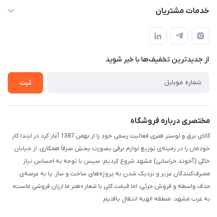
info@IranHonari.Com
حساب کاربری
خدمات مشتریان
مشهد مقدس ـ بلوار محمدیه نبش محمدیه ۲۱
مجله فروشگاه
سامانه پیگیری مرسولات اداره پست
لیست محصولات
سوالات متداول
درباره ما
از جدید‌ترین تخفیف‌ها با‌ خبر شوید
قوانین و مقررات
تماس با ما
حریم خصوصی
ثبت
راهنما
مختصری درباره فروشگاه
کالای برق و لوستر هنری فعالیت رسمی خود را از بهمن 1387 آغاز کرد.در ابتدا کار
خودمان را در زمینه‌ی توزیع لوازم برقی بصورت پخشِ صرفاً همکاری، از خیابان
خاکی (آخوند خراسانی) مشهد شروع کردیم؛ سپس با توجه به احساس نیاز
مصرف‌کنندگان عزیز و نزدیک شدن به پروژه‌های ساخت و ساز، پا به عرصه‌ی
حذف واسطه و فروش جزئی، اما قیمت کلی با شعار «هنر ما ارزان فروشی ماست»
به غرب مشهد، منطقه الهیه انتقال یافتیم.