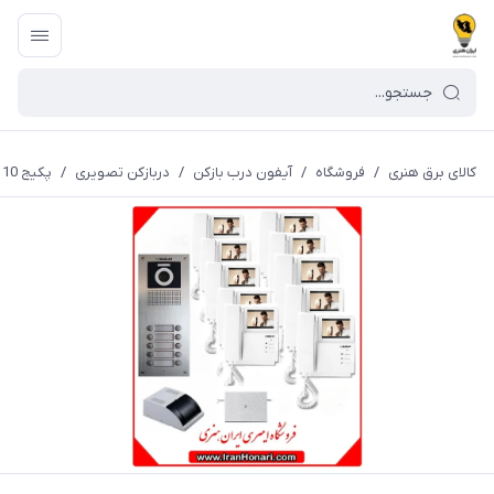
کالای برق هنری
/
فروشگاه
/
آیفون درب بازکن
/
دربازکن تصویری
/
پکیج 10 واحدی آیفون تصویری سوزوکی 4.3 اینچ بدون حافظه SZ-413