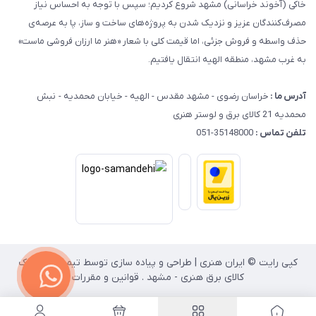
خاکی (آخوند خراسانی) مشهد شروع کردیم؛ سپس با توجه به احساس نیاز
مصرف‌کنندگان عزیز و نزدیک شدن به پروژه‌های ساخت و ساز، پا به عرصه‌ی
حذف واسطه و فروش جزئی، اما قیمت کلی با شعار «هنر ما ارزان فروشی ماست»
به غرب مشهد، منطقه الهیه انتقال یافتیم.
آدرس ما :
خراسان رضوی - مشهد مقدس - الهیه - خیابان محمدیه - نبش
محمدیه 21 کالای برق و لوستر هنری
تلفن تماس :
35148000-051
کپی رایت © ایران هنری | طراحی و پیاده سازی توسط تیم انفورماتیک
کالای برق هنری - مشهد . قوانین و مقررات