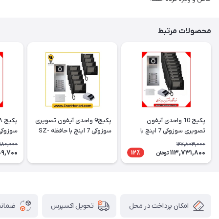
محصولات مرتبط
پکیج 10 واحدی آیفون
پکیج9 واحدی آیفون تصویری
تصویری سوزوکی 7 اینچ با
سوزوکی 7 اینچ با حافظه SZ-
حافظه SZ-7۲۷mb
7۲۷mb
7۲۷mb
,180,000
127,803,000
09,700
113,731,800
12٪
تومان
امکان پرداخت در محل
ضمانت
تحویل اکسپرس