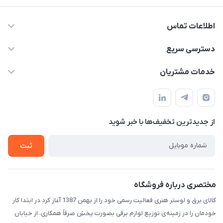
اطلاعات تماس
۰۵۱-۳۵۱۴۸۰۰۰
دسترسی سریع
info@IranHonari.Com
حساب کاربری
خدمات مشتریان
مشهد مقدس ـ بلوار محمدیه نبش محمدیه ۲۱
مجله فروشگاه
سامانه پیگیری مرسولات اداره پست
لیست محصولات
سوالات متداول
درباره ما
از جدید‌ترین تخفیف‌ها با‌ خبر شوید
قوانین و مقررات
تماس با ما
حریم خصوصی
ثبت
راهنما
مختصری درباره فروشگاه
کالای برق و لوستر هنری فعالیت رسمی خود را از بهمن 1387 آغاز کرد.در ابتدا کار
خودمان را در زمینه‌ی توزیع لوازم برقی بصورت پخشِ صرفاً همکاری، از خیابان