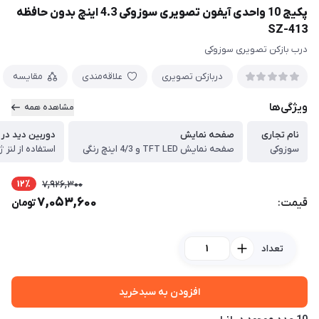
پکیج 10 واحدی آیفون تصویری سوزوکی 4.3 اینچ بدون حافظه
SZ-413
درب بازکن تصویری سوزوکی
دربازکن تصویری
علاقه‌مندی
مقایسه
ویژگی‌ها
مشاهده همه
نام تجاری
صفحه نمایش
دوربین دید در
سوزوکی
صفحه نمایش TFT LED و 4/3 اینچ رنگی
استفاده از لنز ژاپنی و LED ه
12٪
7,926,300
7,053,600
قیمت:
تومان
تعداد
افزودن به سبدخرید