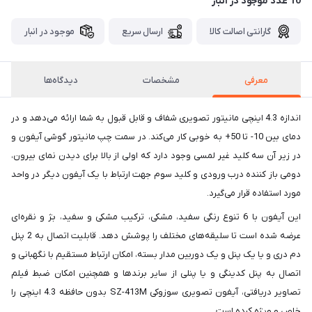
10 عدد موجود در انبار
گارانتی اصالت کالا
ارسال سریع
موجود در انبار
معرفی
مشخصات
دیدگاه‌ها
اندازه 4.3 اینچی مانیتور تصویری شفاف و قابل قبول به شما ارائه می‌دهد و در
دمای بین 10- تا 50+ به خوبی کار می‌کند. در سمت چپ مانیتور گوشی آیفون و
در زیر آن سه کلید غیر لمسی وجود دارد که اولی از بالا برای دیدن نمای بیرون،
دومی باز کننده درب ورودی و کلید سوم جهت ارتباط با یک آیفون دیگر در واحد
مورد استفاده قرار می‌گیرد.
این آیفون با 6 تنوع رنگی سفید، مشکی، ترکیب مشکی و سفید، بژ و نقره‌ای
عرضه شده است تا سلیقه‌های مختلف را پوشش دهد. قابلیت اتصال به 2 پنل
دم دری و یا یک پنل و یک دوربین مدار بسته، امکان ارتباط مستقیم با نگهبانی و
اتصال به پنل کدینگی و یا پنلی از سایر برندها و همچنین امکان ضبط فیلم
تصاویر دریافتی، آیفون تصویری سوزوکی SZ-413M بدون حافظه 4.3 اینچی را
خاص و ویژه کرده است.