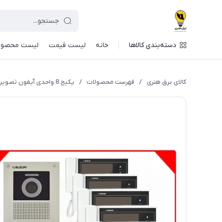
دسته‌بندی کالاها
خانه
لیست قیمت
لیست محصول
کالای برق هنری
/
فهرست محصولات
/
پکیج 8 واحدی آیفون تصویری سوزوکی 7 اینچ با حافظه مدل SZ-727m