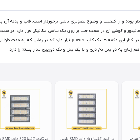
یتور این آیفون تصویری 7 اینچی از تکنولوژی LED برخوردار بوده و از کیفیت و وضوح تصویری بالایی برخ
انیتور و گوشی آن در سمت چپ بر روی یک شاسی مکانیکی قرار دارد. در سم
صدای زنگ و حرکت بالا و پایین در منو قرار گرفته است. همچنین در کنار این دک
پرژکتور آرتینا 4۰۰ وات SMD پارس
پرژکتور