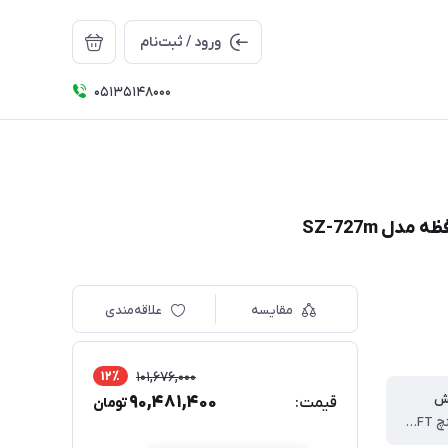
ورود / ثبت‌نام
05135148000
مقایسه
علاقه‌مندی
12٪
101,676,000
ش
90,481,400
قیمت:
تومان
مانیتور 7 اینچ LED-TFT و رنگی