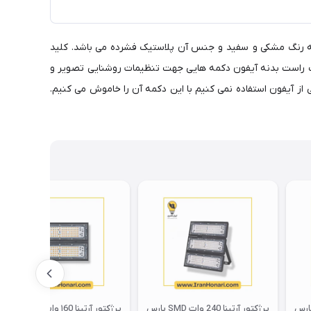
وردار است. قاب و بدنه آن به رنگ مشکی و سفید و جنس آن پلاستیک فشرده می باشد. کلید
ت راست بدنه آیفون دکمه هایی جهت تنظیمات روشنایی تصویر و
مه ها یک کلید power قرار دارد که در زمانی که به مدت طولانی از آیفون استفاده نمی کنیم با این دکمه آن را خاموش می کنیم.
 آرتینا 320 وات SMD پارس
پرژکتور آرتینا 240 وات SMD پارس
پرژکتور آرتینا ۱60 وات SMD پارس