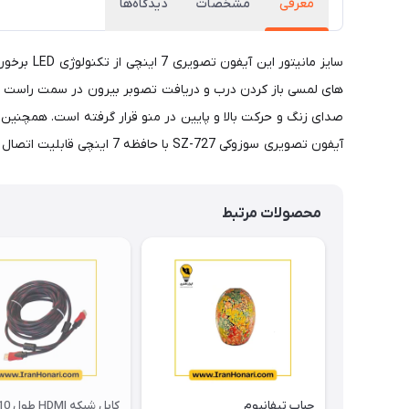
معرفی
مشخصات
دیدگاه‌ها
سایز مان
های لمسی باز کردن درب و دریافت تصوبر بیرون در سمت راست م
آیفون تصویری سوزوکی SZ-727 با حافظه 7 اینچی قابلیت اتصال هم زمان به دو پنل دم دری و یا یک پنل و یک دوربین مدار بسته را دارد.
محصولات مرتبط
حباب تیفانیوم
کابل شبکه HDMI طول 10 متری